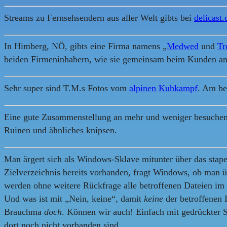
Streams zu Fernsehsendern aus aller Welt gibts bei
delicast
In Himberg, NÖ, gibts eine Firma namens „
Medwed
und
Tr
beiden Firmeninhabern, wie sie gemeinsam beim Kunden an
Sehr super sind T.M.s Fotos vom
alpinen Kuhkampf
. Am be
Eine gute Zusammenstellung an mehr und weniger besuchens
Ruinen und ähnliches knipsen.
Man ärgert sich als Windows-Sklave mitunter über das stapel
Zielverzeichnis bereits vorhanden, fragt Windows, ob man ü
werden ohne weitere Rückfrage alle betroffenen Dateien im 
Und was ist mit „Nein, keine“, damit
keine
der betroffenen
Brauchma
doch
. Können wir auch! Einfach mit gedrückter Sh
dort noch nicht vorhanden sind.