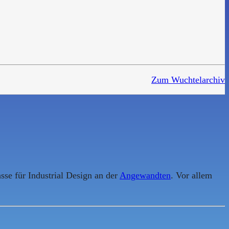
Zum Wuchtelarchiv
sse für Industrial Design an der
Angewandten
. Vor allem