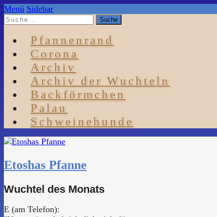
Menü
Sidebar
Pfannenrand
Corona
Archiv
Archiv der Wuchteln
Backförmchen
Palau
Schweinehunde
Etoshas Pfanne
Wuchtel des Monats
E (am Telefon):