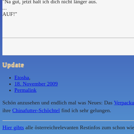
"Na gut, jetzt halt ich dich nicht länger aus.
...
AUF!"
Update
Etosha
,
18. November 2009
Permalink
Schön anzusehen und endlich mal was Neues: Das
Verpacku
ihre
Chinafutter-Schöchtel
find ich sehr gelungen.
Hier gibts
alle österreichrelevanten Restinfos zum schon wi