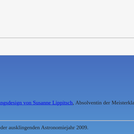
ngsdesign von Susanne Lippitsch
, Absolventin der Meisterkla
eder ausklingenden Astronomiejahr 2009.