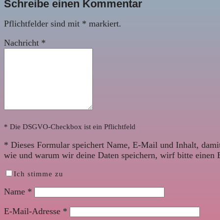
Schreibe einen Kommentar
Pflichtfelder sind mit
*
markiert.
Nachricht
*
* Die DSGVO-Checkbox ist ein Pflichtfeld
*
Dieses Formular speichert Name, E-Mail und Inhalt, damit
wie und warum wir deine Daten speichern, wirf bitte einen 
Ich stimme zu
Name
*
E-Mail-Adresse
*