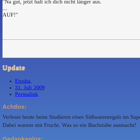
"Na gut, jetzt halt ich dich nicht länger aus.
...
AUF!"
Update
Etosha
,
31. Juli 2009
Permalink
Achtlos:
Verleser heute beim Studieren eines Süßwarenregals im Sup
Dabei warens mit Frucht. Was so ein Buchstabe ausmacht!
Gedankenlos: