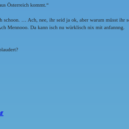
 aus Österreich kommt.“
ch schoon. … Ach, nee, ihr seid ja ok, aber warum müsst ihr 
 Ach Mennooo. Da kann isch nu würklisch nix mit anfannng.
plaudert?
ar