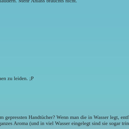
plaudern. Mehr Anlass brauchts nicht.
nen zu leiden. ;P
orm gepressten Handtücher? Wenn man die in Wasser legt, entfa
r ganzes Aroma (und in viel Wasser eingelegt sind sie sogar tr