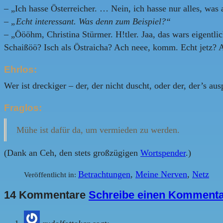
– „Ich hasse Österreicher. … Nein, ich hasse nur alles, was
–
„Echt interessant. Was denn zum Beispiel?“
– „Öööhm, Christina Stürmer. H!tler. Jaa, das wars eigentli
Schaißöö? Isch als Östraicha? Ach neee, komm. Echt jetz?
Ehrlos:
Wer ist dreckiger – der, der nicht duscht, oder der, der’s aus
Fraglos:
Mühe ist dafür da, um vermieden zu werden.
(Dank an Ceh, den stets großzügigen
Wortspender
.)
Betrachtungen
,
Meine Nerven
,
Netz
Veröffentlicht in:
14 Kommentare
Schreibe einen Komment