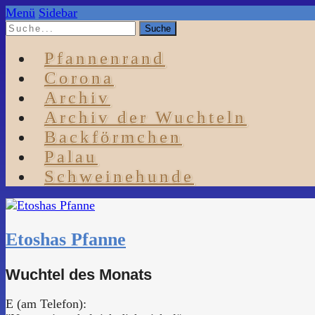
Menü
Sidebar
Pfannenrand
Corona
Archiv
Archiv der Wuchteln
Backförmchen
Palau
Schweinehunde
Etoshas Pfanne
Wuchtel des Monats
E (am Telefon):