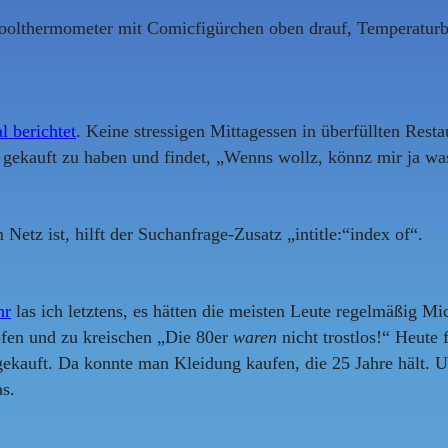
oolthermometer mit Comicfigürchen oben drauf, Temperaturban
 berichtet
. Keine stressigen Mittagessen in überfüllten Res
 gekauft zu haben und findet, „Wenns wollz, könnz mir ja wa
tz ist, hilft der Suchanfrage-Zusatz „intitle:“index of“.
nr
las ich letztens, es hätten die meisten Leute regelmäßig Mi
pfen und zu kreischen „Die 80er
waren
nicht trostlos!“ Heute 
 gekauft. Da konnte man Kleidung kaufen, die 25 Jahre hält.
s.