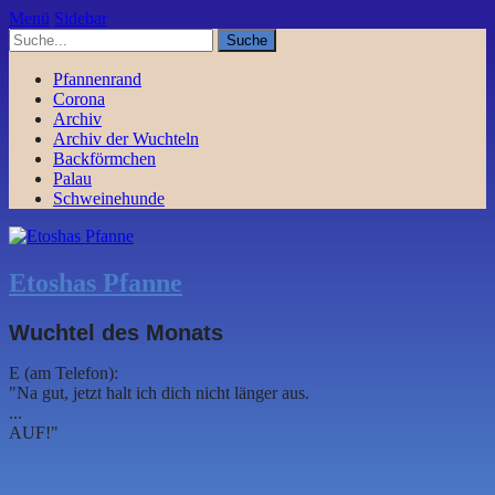
Menü
Sidebar
Pfannenrand
Corona
Archiv
Archiv der Wuchteln
Backförmchen
Palau
Schweinehunde
Etoshas Pfanne
Wuchtel des Monats
E (am Telefon):
"Na gut, jetzt halt ich dich nicht länger aus.
...
AUF!"