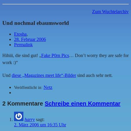
Zum Wuchtelarchiv
Und nochmal ebaumsworld
Etosha
,
28. Februar 2006
Permalink
Hihiii, die sind gut! „
Fake P0rn Pics
… Don’t worry they are safe for
work :)“
Und
diese „Magazines meet life“-Bilder
sind auch sehr nett.
Netz
Veröffentlicht in:
2 Kommentare
Schreibe einen Kommentar
harry
sagt:
2. März 2006 um 16:35 Uhr