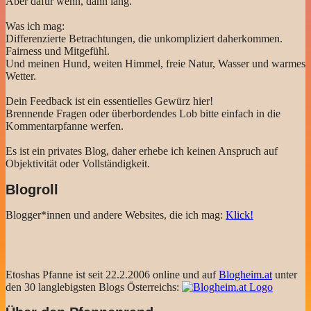
Aber dafür wenn, dann lang.
Was ich mag:
Differenzierte Betrachtungen, die unkompliziert daherkommen.
Fairness und Mitgefühl.
Und meinen Hund, weiten Himmel, freie Natur, Wasser und warmes
Wetter.
Dein Feedback ist ein essentielles Gewürz hier!
Brennende Fragen oder überbordendes Lob bitte einfach in die
Kommentarpfanne werfen.
Es ist ein privates Blog, daher erhebe ich keinen Anspruch auf
Objektivität oder Vollständigkeit.
Blogroll
Blogger*innen und andere Websites, die ich mag:
Klick!
Etoshas Pfanne ist seit 22.2.2006 online und auf
Blogheim.at
unter
den 30 langlebigsten Blogs Österreichs: