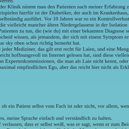
werfen.
n der Klinik nimmt man den Patienten nach meiner Erfahrung
eispielen hierfür ist der Diabetiker, der auch im Krankenhaus
selbständig ausführt. Vor 10 Jahren war so ein Kontrollverlust
ie vielleicht mancher ältere Niedergelassene in der Isolation 
Patienten zu tun, die (wie du) mit einer bekannten Diagnose s
scheid wissen, als jemandem, der sich mit einem Symptom ers
ue sky oben schon richtig bemerkt hat.
eder Mediziner, das gilt erst recht für Laien, und eine Meng
icht hoffnungsvoll im Internet gelesen hat, sind diese viellei
on Expertenkommissionen, die man als Laie nicht kennt, oder 
aximal empfindlichen Ego, aber das reicht hier nicht als Erk
e, ob ein Patient selbst vom Fach ist oder nicht, vor allem, w
en, meine Sprache einfach und verständlich zu halten.
 verlassen, dass er selbst weiß, was er sagt, wenn er zum Bei