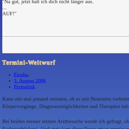
"Na gut, jetzt halt ich dich nicht länger aus.
...
AUF!"
Termini-Weitwurf
Etosha
,
3. August 2006
Permalink
Kann mir mal jemand verraten, ob es seit Neuestem verboten
Körpervorgänge, Diagnosemöglichkeiten und Therapien info
Bei beiden meiner letzten Arztbesuche wurde ich gefragt, o
Fachausdrücken‘. Und stets kam diese Frage etwas ruppig u