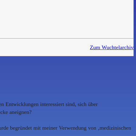
Zum Wuchtelarchiv
 Entwicklungen interessiert sind, sich über
ücke aneignen?
 wurde begründet mit meiner Verwendung von ‚medizinischen