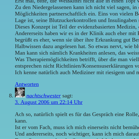
Erst mal, bitte, die Weißkittel nicht alle in einen Topf 
Zu den Niedergelassenen kann ich nicht viel sagen, i
Möglichkeiten partnerschaftlich ein. Eins von vielen B
Lage ist, seine Blutzuckerkontrollen und Insulingaben 
Dieses Konzept ist Teil der evidenzbasierten Medizin, d
Andererseits haben wir es in der Klinik auch eher mit 
begrüßt es eher, wenn sie über ihre Erkrankung gut Be
Halbwissen dazu angelesen hat. So etwas nervt, wie bl
Man kann sich nämlich Krankheiten anlesen, das weiss j
Was Therapiemöglichkeiten betrifft, über die man vielle
entsprechen nicht Richtlinien/Konsensuserklärungen v
Ich kenne natürlich auch Mediziner mit riesigem und m
Antworten
nachtschwester
sagt:
3. August 2006 um 22:14 Uhr
Ach so, natürlich spielt es für das Gespräch eine Roll
kann.
Ist er vom Fach, muss ich mich einerseits nicht bemüh
Und andererseits, noch wichtiger, kann ich mich darauf