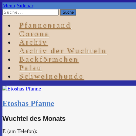
Menü
Sidebar
Pfannenrand
Corona
Archiv
Archiv der Wuchteln
Backförmchen
Palau
Schweinehunde
Etoshas Pfanne
Wuchtel des Monats
E (am Telefon):