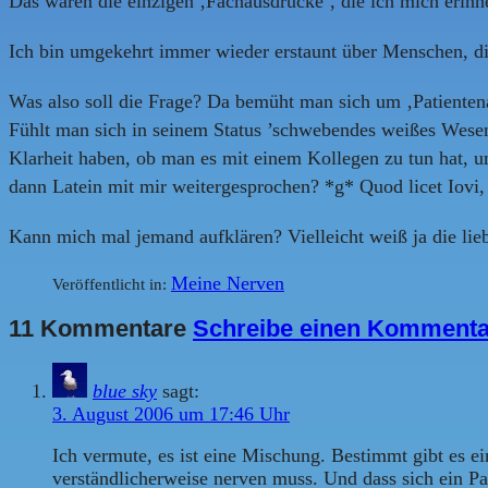
Das waren die einzigen ‚Fachausdrücke‘, die ich mich erinn
Ich bin umgekehrt immer wieder erstaunt über Menschen, di
Was also soll die Frage? Da bemüht man sich um ‚Patientenau
Fühlt man sich in seinem Status ’schwebendes weißes Wesen
Klarheit haben, ob man es mit einem Kollegen zu tun hat, u
dann Latein mit mir weitergesprochen? *g* Quod licet Iovi, 
Kann mich mal jemand aufklären? Vielleicht weiß ja die li
Meine Nerven
Veröffentlicht in:
11 Kommentare
Schreibe einen Kommenta
blue sky
sagt:
3. August 2006 um 17:46 Uhr
Ich vermute, es ist eine Mischung. Bestimmt gibt es e
verständlicherweise nerven muss. Und dass sich ein Patie