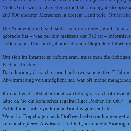
Viele Ärzte wissen: Je seltener die Erkrankung, desto Spezia
200.000 anderen Menschen in diesem Land teile. Oft ist eben
Die Angewohnheit, sich selbst zu informieren, greift dann 
gebracht hat – was bei mir meistens der Fall ist – informi
stellen kann. Dies auch, damit ich nach Möglichkeit dort n
Um sich im Internet zu informieren, muss man die richtigen
Fachausdrücken.
Dazu kommt, dass ich schon haufenweise negative Erfahrung
Abwimmelung verunmöglicht hat, war oft meine mangelnde 
Ihr dürft euch jetzt aber nicht vorstellen, dass ich ultrawi
hätte da ’so ein komisches regelmäßiges Pochen im Ohr‘ – n
Artikel über puls-synchronen Tinnitus gelesen habe.
Wenn im Fragebogen nach Stoffwechselerkrankungen gefrag
keinen simpleren Ausdruck. Und bei ‚hormonelle Störungen