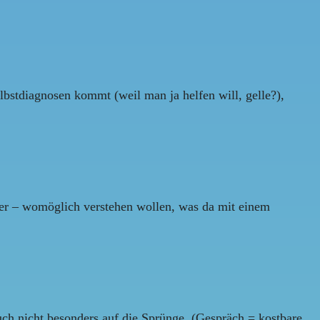
lbstdiagnosen kommt (weil man ja helfen will, gelle?),
mer – womöglich verstehen wollen, was da mit einem
uch nicht besonders auf die Sprünge. (Gespräch = kostbare