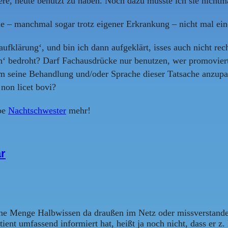
ere, heute benutzt zu haben. Noch dazu musste ich sie nichtm
e – manchmal sogar trotz eigener Erkrankung – nicht mal ein
fklärung‘, und bin ich dann aufgeklärt, isses auch nicht rech
‘ bedroht? Darf Fachausdrücke nur benutzen, wer promoviert
m seine Behandlung und/oder Sprache dieser Tatsache anzupass
non licet bovi?
ebe
Nachtschwester
mehr!
r
ine Menge Halbwissen da draußen im Netz oder missverstanden
nt umfassend informiert hat, heißt ja noch nicht, dass er z. B