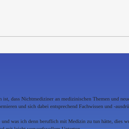
 ist, dass Nichtmediziner an medizinischen Themen und neuen
rmieren und sich dabei entsprechend Fachwissen und -ausdr
b und was ich denn beruflich mit Medizin zu tun hätte, dies
nd mit leicht vorwurfsvollem Unterton.