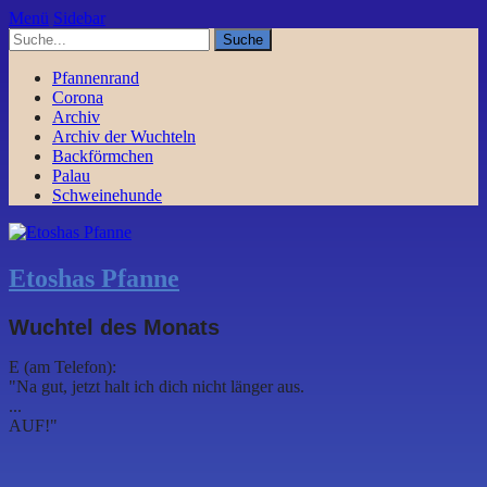
Menü
Sidebar
Pfannenrand
Corona
Archiv
Archiv der Wuchteln
Backförmchen
Palau
Schweinehunde
Etoshas Pfanne
Wuchtel des Monats
E (am Telefon):
"Na gut, jetzt halt ich dich nicht länger aus.
...
AUF!"