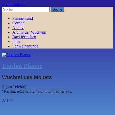
Menü
Sidebar
Pfannenrand
Corona
Archiv
Archiv der Wuchteln
Backförmchen
Palau
Schweinehunde
Etoshas Pfanne
Wuchtel des Monats
E (am Telefon):
"Na gut, jetzt halt ich dich nicht länger aus.
...
AUF!"