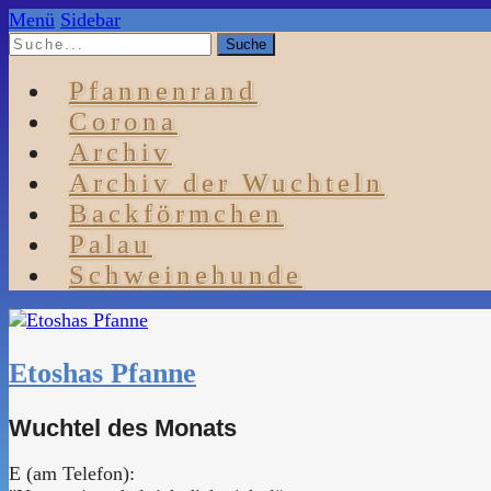
Menü
Sidebar
Pfannenrand
Corona
Archiv
Archiv der Wuchteln
Backförmchen
Palau
Schweinehunde
Etoshas Pfanne
Wuchtel des Monats
E (am Telefon):