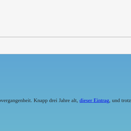
bvergangenheit. Knapp drei Jahre alt,
dieser Eintrag
, und trot