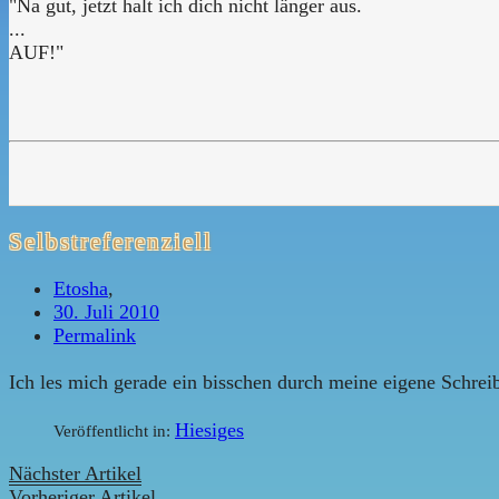
"Na gut, jetzt halt ich dich nicht länger aus.
...
AUF!"
Selbstreferenziell
Etosha
,
30. Juli 2010
Permalink
Ich les mich gerade ein bisschen durch meine eigene Schrei
Hiesiges
Veröffentlicht in:
Nächster Artikel
Vorheriger Artikel