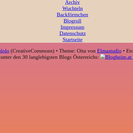
Archiv
Wuchteln
Backförmchen
Blogroll
Impressum
Datenschutz
Startseite
lolo
(CreativeCommons) • Theme: Oita von
Elmastudio
• Eto
unter den 30 langlebigsten Blogs Österreichs: