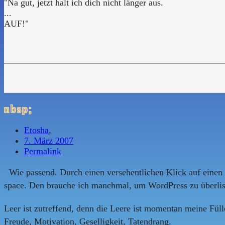
"Na gut, jetzt halt ich dich nicht länger aus.
...
AUF!"
nbsp;
Etosha
,
7. März 2007
Permalink
Wie passend. Durch einen versehentlichen Klick auf einen Sh
space. Den brauche ich manchmal, um WordPress zu überlisten
Leer ist zutreffend, denn die Leere ist momentan meine Fül
Freude, Motivation, Geselligkeit, Tatendrang.