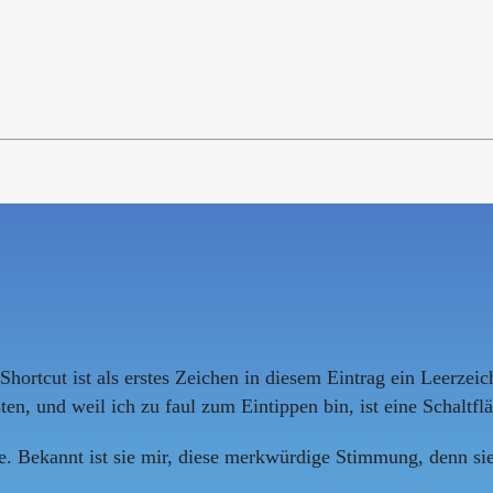
ortcut ist als erstes Zeichen in diesem Eintrag ein Leerzeic
, und weil ich zu faul zum Eintippen bin, ist eine Schaltflä
le. Bekannt ist sie mir, diese merkwürdige Stimmung, denn si