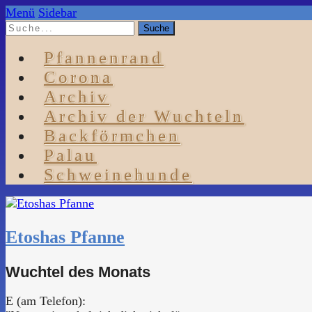
Menü
Sidebar
Pfannenrand
Corona
Archiv
Archiv der Wuchteln
Backförmchen
Palau
Schweinehunde
Etoshas Pfanne
Wuchtel des Monats
E (am Telefon):