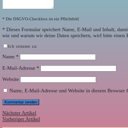
* Die DSGVO-Checkbox ist ein Pflichtfeld
*
Dieses Formular speichert Name, E-Mail und Inhalt, damit
wie und warum wir deine Daten speichern, wirf bitte einen 
Ich stimme zu
Name
*
E-Mail-Adresse
*
Website
Name, E-Mail-Adresse und Website in diesem Browser f
Nächster Artikel
Vorheriger Artikel