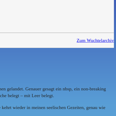
Zum Wuchtelarchiv
hen gelandet. Genauer gesagt ein nbsp, ein non-breaking
che belegt – mit Leer belegt.
e kehrt wieder in meinen seelischen Gezeiten, genau wie