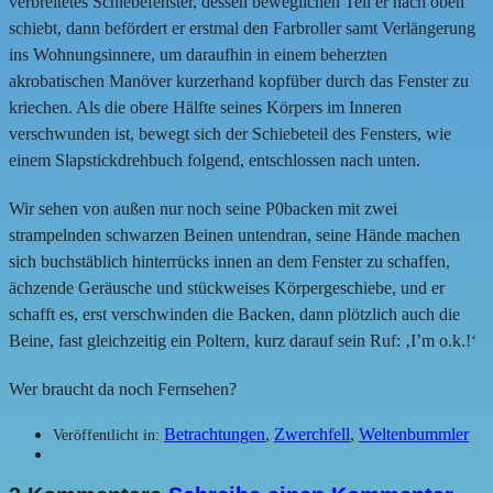
verbreitetes Schiebefenster, dessen beweglichen Teil er nach oben
schiebt, dann befördert er erstmal den Farbroller samt Verlängerung
ins Wohnungsinnere, um daraufhin in einem beherzten
akrobatischen Manöver kurzerhand kopfüber durch das Fenster zu
kriechen. Als die obere Hälfte seines Körpers im Inneren
verschwunden ist, bewegt sich der Schiebeteil des Fensters, wie
einem Slapstickdrehbuch folgend, entschlossen nach unten.
Wir sehen von außen nur noch seine P0backen mit zwei
strampelnden schwarzen Beinen untendran, seine Hände machen
sich buchstäblich hinterrücks innen an dem Fenster zu schaffen,
ächzende Geräusche und stückweises Körpergeschiebe, und er
schafft es, erst verschwinden die Backen, dann plötzlich auch die
Beine, fast gleichzeitig ein Poltern, kurz darauf sein Ruf: ‚I’m o.k.!‘
Wer braucht da noch Fernsehen?
Betrachtungen
,
Zwerchfell
,
Weltenbummler
Veröffentlicht in: