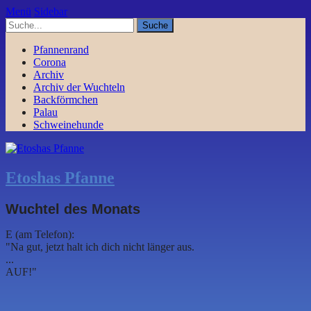
Menü
Sidebar
Pfannenrand
Corona
Archiv
Archiv der Wuchteln
Backförmchen
Palau
Schweinehunde
Etoshas Pfanne
Wuchtel des Monats
E (am Telefon):
"Na gut, jetzt halt ich dich nicht länger aus.
...
AUF!"