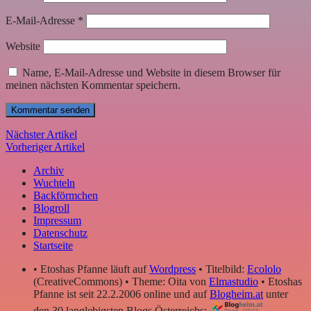
E-Mail-Adresse
*
Website
Name, E-Mail-Adresse und Website in diesem Browser für
meinen nächsten Kommentar speichern.
Nächster Artikel
Vorheriger Artikel
Archiv
Wuchteln
Backförmchen
Blogroll
Impressum
Datenschutz
Startseite
• Etoshas Pfanne läuft auf
Wordpress
• Titelbild:
Ecololo
(CreativeCommons) • Theme: Oita von
Elmastudio
• Etoshas
Pfanne ist seit 22.2.2006 online und auf
Blogheim.at
unter
den 30 langlebigsten Blogs Österreichs: