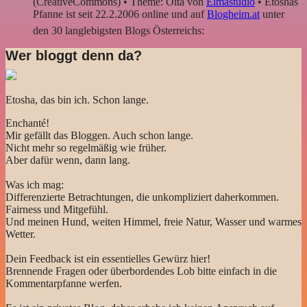
(CreativeCommons) • Theme: Oita von
Elmastudio
• Etoshas
Pfanne ist seit 22.2.2006 online und auf
Blogheim.at
unter
den 30 langlebigsten Blogs Österreichs:
Wer bloggt denn da?
Etosha, das bin ich. Schon lange.
Enchanté!
Mir gefällt das Bloggen. Auch schon lange.
Nicht mehr so regelmäßig wie früher.
Aber dafür wenn, dann lang.
Was ich mag:
Differenzierte Betrachtungen, die unkompliziert daherkommen.
Fairness und Mitgefühl.
Und meinen Hund, weiten Himmel, freie Natur, Wasser und warmes
Wetter.
Dein Feedback ist ein essentielles Gewürz hier!
Brennende Fragen oder überbordendes Lob bitte einfach in die
Kommentarpfanne werfen.