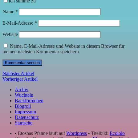
Ich stimme zu
Name
*
E-Mail-Adresse
*
Website
Name, E-Mail-Adresse und Website in diesem Browser für
meinen nächsten Kommentar speichern.
Nächster Artikel
Vorheriger Artikel
Archiv
Wuchteln
Backförmchen
Blogroll
Impressum
Datenschutz
Startseite
• Etoshas Pfanne läuft auf
Wordpress
• Titelbild:
Ecololo