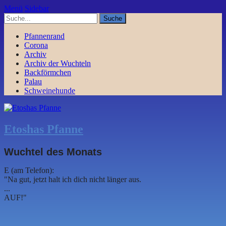
Menü
Sidebar
Pfannenrand
Corona
Archiv
Archiv der Wuchteln
Backförmchen
Palau
Schweinehunde
Etoshas Pfanne
Wuchtel des Monats
E (am Telefon):
"Na gut, jetzt halt ich dich nicht länger aus.
...
AUF!"