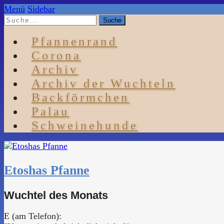
Menü
Sidebar
Pfannenrand
Corona
Archiv
Archiv der Wuchteln
Backförmchen
Palau
Schweinehunde
Etoshas Pfanne
Wuchtel des Monats
E (am Telefon):