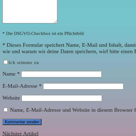
* Die DSGVO-Checkbox ist ein Pflichtfeld
*
Dieses Formular speichert Name, E-Mail und Inhalt, damit
wie und warum wir deine Daten speichern, wirf bitte einen 
Ich stimme zu
Name
*
E-Mail-Adresse
*
Website
Name, E-Mail-Adresse und Website in diesem Browser f
Nächster Artikel