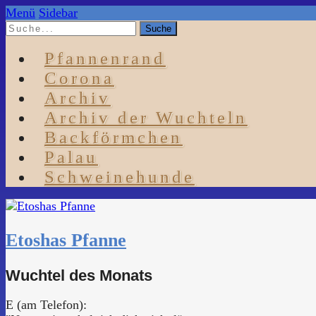
Menü
Sidebar
Pfannenrand
Corona
Archiv
Archiv der Wuchteln
Backförmchen
Palau
Schweinehunde
Etoshas Pfanne
Wuchtel des Monats
E (am Telefon):