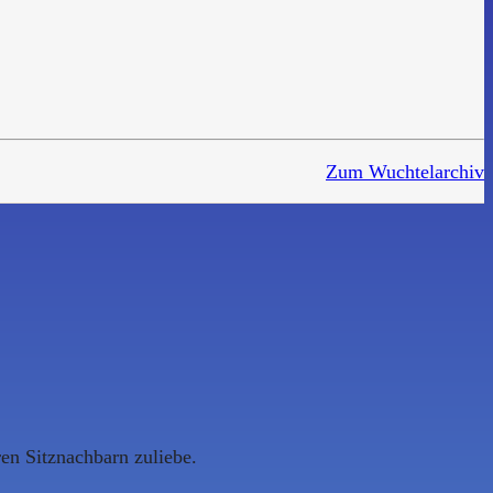
Zum Wuchtelarchiv
en Sitznachbarn zuliebe.