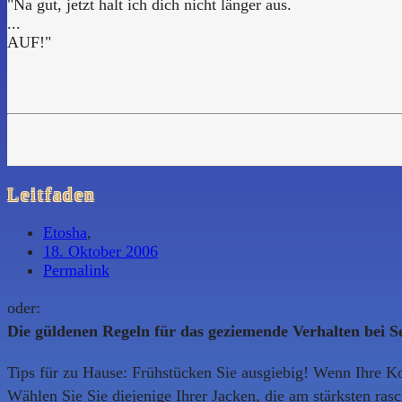
"Na gut, jetzt halt ich dich nicht länger aus.
...
AUF!"
Leitfaden
Etosha
,
18. Oktober 2006
Permalink
oder:
Die güldenen Regeln für das geziemende Verhalten bei 
Tips für zu Hause: Frühstücken Sie ausgiebig! Wenn Ihre Ko
Wählen Sie Sie diejenige Ihrer Jacken, die am stärksten ras