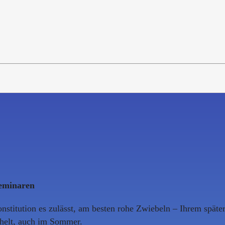
Seminaren
nstitution es zulässt, am besten rohe Zwiebeln – Ihrem später
chelt, auch im Sommer.