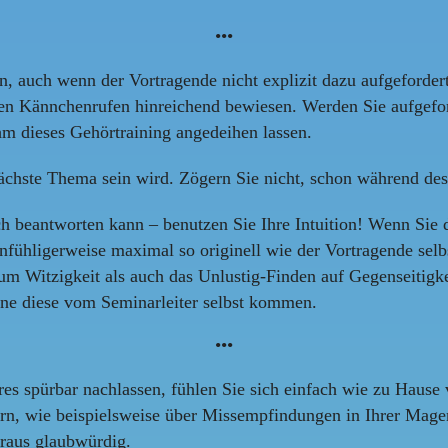
•••
n, auch wenn der Vortragende nicht explizit dazu aufgeforde
igen Kännchenrufen hinreichend bewiesen. Werden Sie aufgeford
hm dieses Gehörtraining angedeihen lassen.
nächste Thema sein wird. Zögern Sie nicht, schon während de
uch beantworten kann – benutzen Sie Ihre Intuition! Wenn Sie
einfühligerweise maximal so originell wie der Vortragende se
um Witzigkeit als auch das Unlustig-Finden auf Gegenseitigke
erne diese vom Seminarleiter selbst kommen.
•••
es spürbar nachlassen, fühlen Sie sich einfach wie zu Hause 
n, wie beispielsweise über Missempfindungen in Ihrer Mageng
eraus glaubwürdig.