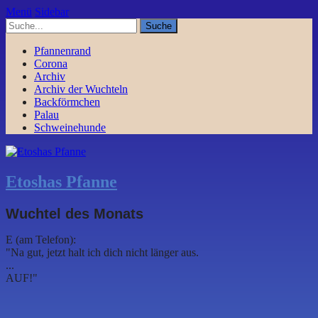
Menü
Sidebar
Pfannenrand
Corona
Archiv
Archiv der Wuchteln
Backförmchen
Palau
Schweinehunde
Etoshas Pfanne
Wuchtel des Monats
E (am Telefon):
"Na gut, jetzt halt ich dich nicht länger aus.
...
AUF!"