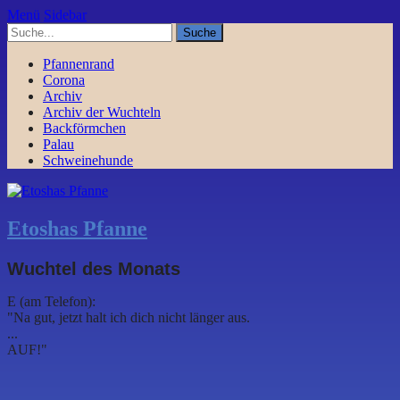
Menü
Sidebar
Pfannenrand
Corona
Archiv
Archiv der Wuchteln
Backförmchen
Palau
Schweinehunde
Etoshas Pfanne
Wuchtel des Monats
E (am Telefon):
"Na gut, jetzt halt ich dich nicht länger aus.
...
AUF!"