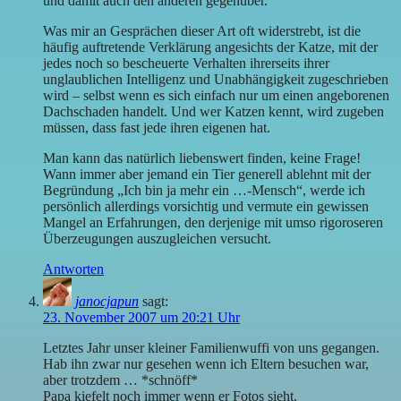
und damit auch den anderen gegenüber.
Was mir an Gesprächen dieser Art oft widerstrebt, ist die
häufig auftretende Verklärung angesichts der Katze, mit der
jedes noch so bescheuerte Verhalten ihrerseits ihrer
unglaublichen Intelligenz und Unabhängigkeit zugeschrieben
wird – selbst wenn es sich einfach nur um einen angeborenen
Dachschaden handelt. Und wer Katzen kennt, wird zugeben
müssen, dass fast jede ihren eigenen hat.
Man kann das natürlich liebenswert finden, keine Frage!
Wann immer aber jemand ein Tier generell ablehnt mit der
Begründung „Ich bin ja mehr ein …-Mensch“, werde ich
persönlich allerdings vorsichtig und vermute ein gewissen
Mangel an Erfahrungen, den derjenige mit umso rigoroseren
Überzeugungen auszugleichen versucht.
Antworten
janocjapun
sagt:
23. November 2007 um 20:21 Uhr
Letztes Jahr unser kleiner Familienwuffi von uns gegangen.
Hab ihn zwar nur gesehen wenn ich Eltern besuchen war,
aber trotzdem … *schnöff*
Papa kiefelt noch immer wenn er Fotos sieht.