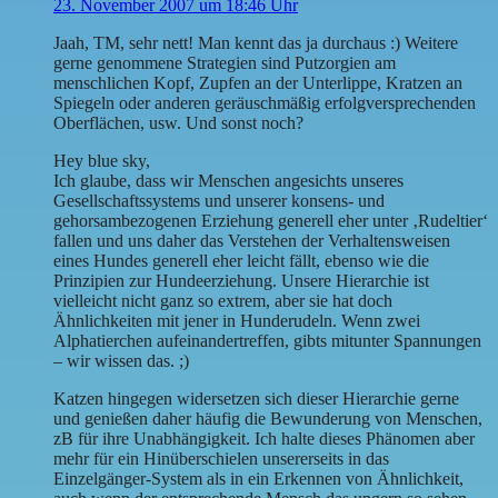
23. November 2007 um 18:46 Uhr
Jaah, TM, sehr nett! Man kennt das ja durchaus :) Weitere
gerne genommene Strategien sind Putzorgien am
menschlichen Kopf, Zupfen an der Unterlippe, Kratzen an
Spiegeln oder anderen geräuschmäßig erfolgversprechenden
Oberflächen, usw. Und sonst noch?
Hey blue sky,
Ich glaube, dass wir Menschen angesichts unseres
Gesellschaftssystems und unserer konsens- und
gehorsambezogenen Erziehung generell eher unter ‚Rudeltier‘
fallen und uns daher das Verstehen der Verhaltensweisen
eines Hundes generell eher leicht fällt, ebenso wie die
Prinzipien zur Hundeerziehung. Unsere Hierarchie ist
vielleicht nicht ganz so extrem, aber sie hat doch
Ähnlichkeiten mit jener in Hunderudeln. Wenn zwei
Alphatierchen aufeinandertreffen, gibts mitunter Spannungen
– wir wissen das. ;)
Katzen hingegen widersetzen sich dieser Hierarchie gerne
und genießen daher häufig die Bewunderung von Menschen,
zB für ihre Unabhängigkeit. Ich halte dieses Phänomen aber
mehr für ein Hinüberschielen unsererseits in das
Einzelgänger-System als in ein Erkennen von Ähnlichkeit,