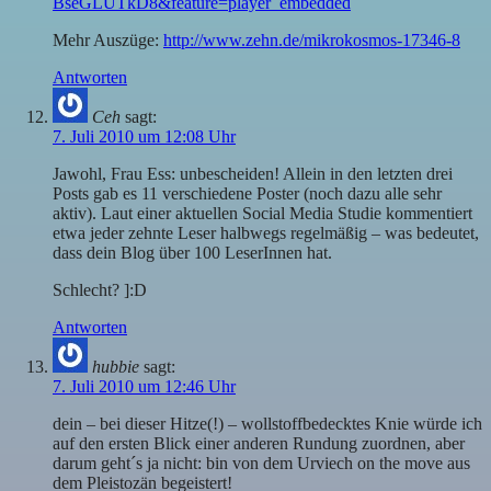
BseGLUTkD8&feature=player_embedded
Mehr Auszüge:
http://www.zehn.de/mikrokosmos-17346-8
Antworten
Ceh
sagt:
7. Juli 2010 um 12:08 Uhr
Jawohl, Frau Ess: unbescheiden! Allein in den letzten drei
Posts gab es 11 verschiedene Poster (noch dazu alle sehr
aktiv). Laut einer aktuellen Social Media Studie kommentiert
etwa jeder zehnte Leser halbwegs regelmäßig – was bedeutet,
dass dein Blog über 100 LeserInnen hat.
Schlecht? ]:D
Antworten
hubbie
sagt:
7. Juli 2010 um 12:46 Uhr
dein – bei dieser Hitze(!) – wollstoffbedecktes Knie würde ich
auf den ersten Blick einer anderen Rundung zuordnen, aber
darum geht´s ja nicht: bin von dem Urviech on the move aus
dem Pleistozän begeistert!