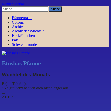
Menü
Sidebar
Pfannenrand
Corona
Archiv
Archiv der Wuchteln
Backförmchen
Palau
Schweinehunde
Etoshas Pfanne
Wuchtel des Monats
E (am Telefon):
"Na gut, jetzt halt ich dich nicht länger aus.
...
AUF!"