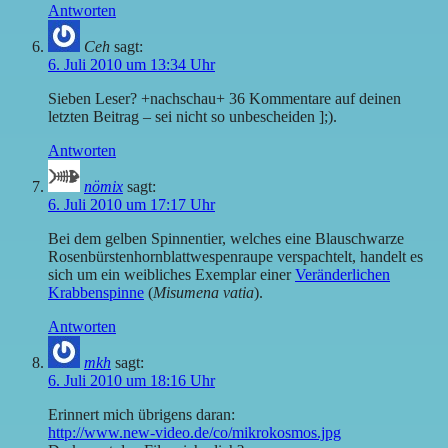
Antworten
Ceh
sagt:
6. Juli 2010 um 13:34 Uhr
Sieben Leser? +nachschau+ 36 Kommentare auf deinen
letzten Beitrag – sei nicht so unbescheiden ];).
Antworten
nömix
sagt:
6. Juli 2010 um 17:17 Uhr
Bei dem gelben Spinnentier, welches eine Blauschwarze
Rosenbürstenhornblattwespenraupe verspachtelt, handelt es
sich um ein weibliches Exemplar einer
Veränderlichen
Krabbenspinne
(
Misumena vatia
).
Antworten
mkh
sagt:
6. Juli 2010 um 18:16 Uhr
Erinnert mich übrigens daran:
http://www.new-video.de/co/mikrokosmos.jpg