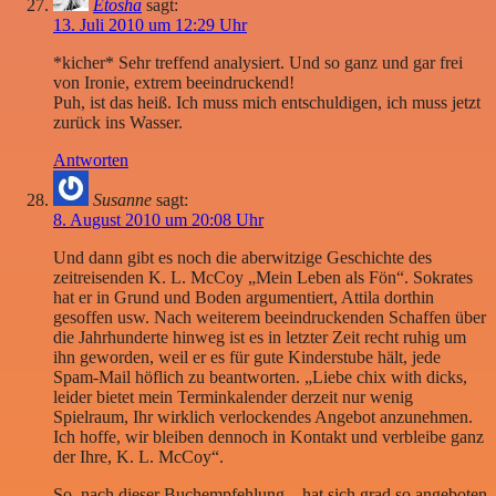
Etosha
sagt:
13. Juli 2010 um 12:29 Uhr
*kicher* Sehr treffend analysiert. Und so ganz und gar frei
von Ironie, extrem beeindruckend!
Puh, ist das heiß. Ich muss mich entschuldigen, ich muss jetzt
zurück ins Wasser.
Antworten
Susanne
sagt:
8. August 2010 um 20:08 Uhr
Und dann gibt es noch die aberwitzige Geschichte des
zeitreisenden K. L. McCoy „Mein Leben als Fön“. Sokrates
hat er in Grund und Boden argumentiert, Attila dorthin
gesoffen usw. Nach weiterem beeindruckenden Schaffen über
die Jahrhunderte hinweg ist es in letzter Zeit recht ruhig um
ihn geworden, weil er es für gute Kinderstube hält, jede
Spam-Mail höflich zu beantworten. „Liebe chix with dicks,
leider bietet mein Terminkalender derzeit nur wenig
Spielraum, Ihr wirklich verlockendes Angebot anzunehmen.
Ich hoffe, wir bleiben dennoch in Kontakt und verbleibe ganz
der Ihre, K. L. McCoy“.
So, nach dieser Buchempfehlung – hat sich grad so angeboten