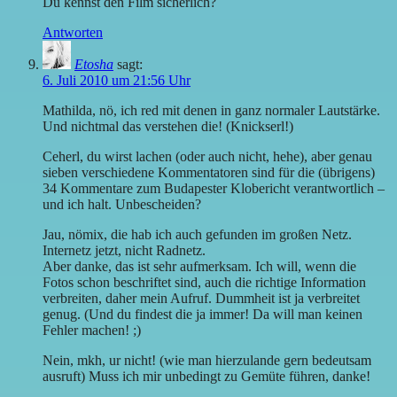
Du kennst den Film sicherlich?
Antworten
Etosha
sagt:
6. Juli 2010 um 21:56 Uhr
Mathilda, nö, ich red mit denen in ganz normaler Lautstärke.
Und nichtmal das verstehen die! (Knickserl!)
Ceherl, du wirst lachen (oder auch nicht, hehe), aber genau
sieben verschiedene Kommentatoren sind für die (übrigens)
34 Kommentare zum Budapester Klobericht verantwortlich –
und ich halt. Unbescheiden?
Jau, nömix, die hab ich auch gefunden im großen Netz.
Internetz jetzt, nicht Radnetz.
Aber danke, das ist sehr aufmerksam. Ich will, wenn die
Fotos schon beschriftet sind, auch die richtige Information
verbreiten, daher mein Aufruf. Dummheit ist ja verbreitet
genug. (Und du findest die ja immer! Da will man keinen
Fehler machen! ;)
Nein, mkh, ur nicht! (wie man hierzulande gern bedeutsam
ausruft) Muss ich mir unbedingt zu Gemüte führen, danke!