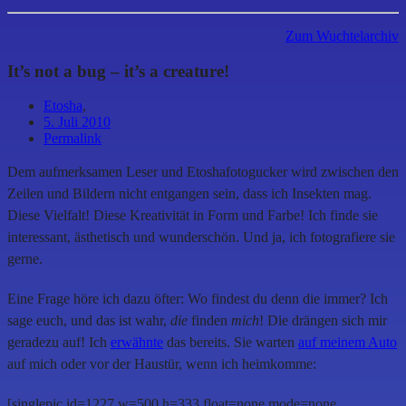
Zum Wuchtelarchiv
It’s not a bug – it’s a creature!
Etosha
,
5. Juli 2010
Permalink
Dem aufmerksamen Leser und Etoshafotogucker wird zwischen den
Zeilen und Bildern nicht entgangen sein, dass ich Insekten mag.
Diese Vielfalt! Diese Kreativität in Form und Farbe! Ich finde sie
interessant, ästhetisch und wunderschön. Und ja, ich fotografiere sie
gerne.
Eine Frage höre ich dazu öfter: Wo findest du denn die immer? Ich
sage euch, und das ist wahr,
die
finden
mich
! Die drängen sich mir
geradezu auf! Ich
erwähnte
das bereits. Sie warten
auf meinem Auto
auf mich oder vor der Haustür, wenn ich heimkomme:
[singlepic id=1227 w=500 h=333 float=none mode=none