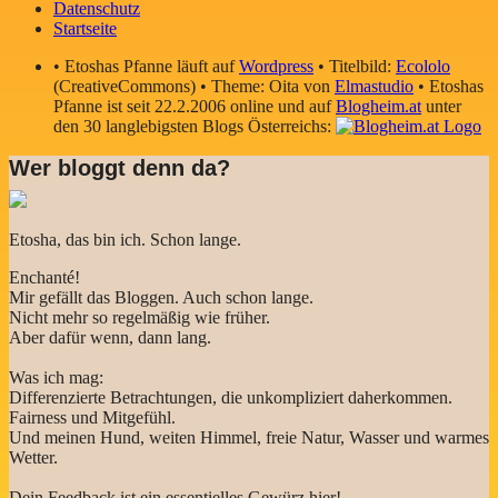
Datenschutz
Startseite
• Etoshas Pfanne läuft auf
Wordpress
• Titelbild:
Ecololo
(CreativeCommons) • Theme: Oita von
Elmastudio
• Etoshas
Pfanne ist seit 22.2.2006 online und auf
Blogheim.at
unter
den 30 langlebigsten Blogs Österreichs:
Wer bloggt denn da?
Etosha, das bin ich. Schon lange.
Enchanté!
Mir gefällt das Bloggen. Auch schon lange.
Nicht mehr so regelmäßig wie früher.
Aber dafür wenn, dann lang.
Was ich mag:
Differenzierte Betrachtungen, die unkompliziert daherkommen.
Fairness und Mitgefühl.
Und meinen Hund, weiten Himmel, freie Natur, Wasser und warmes
Wetter.
Dein Feedback ist ein essentielles Gewürz hier!