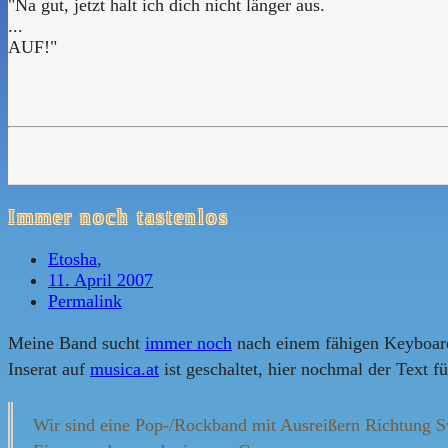
"Na gut, jetzt halt ich dich nicht länger aus.
...
AUF!"
Immer noch tastenlos
Etosha
,
11. April 2007
Permalink
Meine Band sucht
immer noch
nach einem fähigen Keyboar
Inserat auf
musica.at
ist geschaltet, hier nochmal der Text für
Wir sind eine Pop-/Rockband mit Ausreißern Richtung Sw