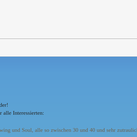
der!
 alle Interessierten:
ing und Soul, alle so zwischen 30 und 40 und sehr zutraulic