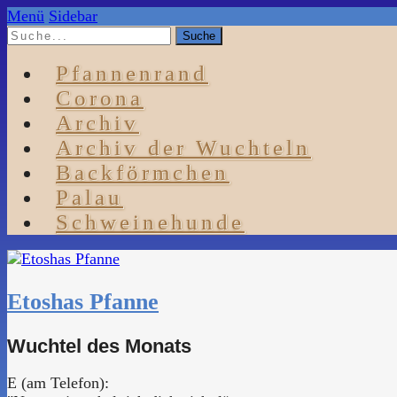
Menü
Sidebar
Pfannenrand
Corona
Archiv
Archiv der Wuchteln
Backförmchen
Palau
Schweinehunde
Etoshas Pfanne
Wuchtel des Monats
E (am Telefon):