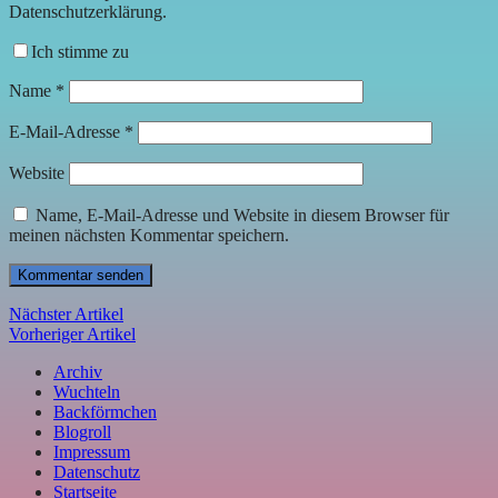
Datenschutzerklärung.
Ich stimme zu
Name
*
E-Mail-Adresse
*
Website
Name, E-Mail-Adresse und Website in diesem Browser für
meinen nächsten Kommentar speichern.
Nächster Artikel
Vorheriger Artikel
Archiv
Wuchteln
Backförmchen
Blogroll
Impressum
Datenschutz
Startseite