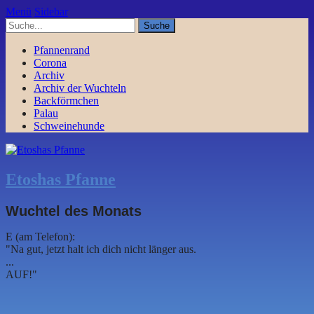
Menü
Sidebar
Pfannenrand
Corona
Archiv
Archiv der Wuchteln
Backförmchen
Palau
Schweinehunde
Etoshas Pfanne
Wuchtel des Monats
E (am Telefon):
"Na gut, jetzt halt ich dich nicht länger aus.
...
AUF!"