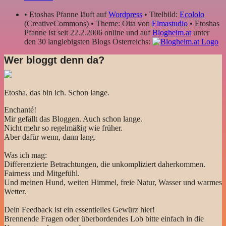
• Etoshas Pfanne läuft auf
Wordpress
• Titelbild:
Ecololo
(CreativeCommons) • Theme: Oita von
Elmastudio
• Etoshas
Pfanne ist seit 22.2.2006 online und auf
Blogheim.at
unter
den 30 langlebigsten Blogs Österreichs:
Wer bloggt denn da?
Etosha, das bin ich. Schon lange.
Enchanté!
Mir gefällt das Bloggen. Auch schon lange.
Nicht mehr so regelmäßig wie früher.
Aber dafür wenn, dann lang.
Was ich mag:
Differenzierte Betrachtungen, die unkompliziert daherkommen.
Fairness und Mitgefühl.
Und meinen Hund, weiten Himmel, freie Natur, Wasser und warmes
Wetter.
Dein Feedback ist ein essentielles Gewürz hier!
Brennende Fragen oder überbordendes Lob bitte einfach in die