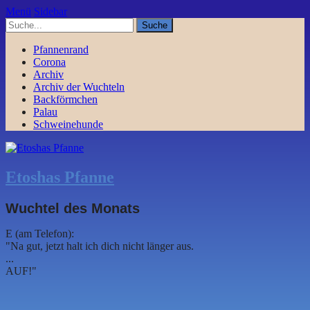
Menü
Sidebar
Pfannenrand
Corona
Archiv
Archiv der Wuchteln
Backförmchen
Palau
Schweinehunde
Etoshas Pfanne
Wuchtel des Monats
E (am Telefon):
"Na gut, jetzt halt ich dich nicht länger aus.
...
AUF!"