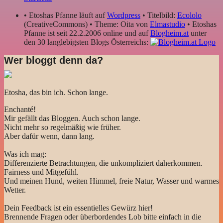
• Etoshas Pfanne läuft auf
Wordpress
• Titelbild:
Ecololo
(CreativeCommons) • Theme: Oita von
Elmastudio
• Etoshas
Pfanne ist seit 22.2.2006 online und auf
Blogheim.at
unter
den 30 langlebigsten Blogs Österreichs:
Wer bloggt denn da?
Etosha, das bin ich. Schon lange.
Enchanté!
Mir gefällt das Bloggen. Auch schon lange.
Nicht mehr so regelmäßig wie früher.
Aber dafür wenn, dann lang.
Was ich mag:
Differenzierte Betrachtungen, die unkompliziert daherkommen.
Fairness und Mitgefühl.
Und meinen Hund, weiten Himmel, freie Natur, Wasser und warmes
Wetter.
Dein Feedback ist ein essentielles Gewürz hier!
Brennende Fragen oder überbordendes Lob bitte einfach in die