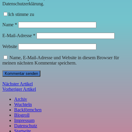
Datenschutzerklärung.
Ich stimme zu
Name
*
E-Mail-Adresse
*
Website
Name, E-Mail-Adresse und Website in diesem Browser für
meinen nächsten Kommentar speichern.
Nächster Artikel
Vorheriger Artikel
Archiv
Wuchteln
Backförmchen
Blogroll
Impressum
Datenschutz
Startseite