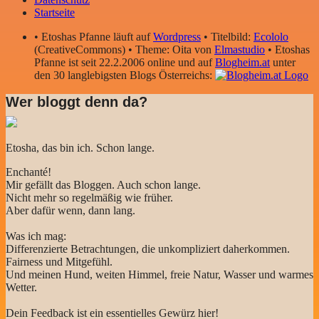
Startseite
• Etoshas Pfanne läuft auf
Wordpress
• Titelbild:
Ecololo
(CreativeCommons) • Theme: Oita von
Elmastudio
• Etoshas
Pfanne ist seit 22.2.2006 online und auf
Blogheim.at
unter
den 30 langlebigsten Blogs Österreichs:
Wer bloggt denn da?
Etosha, das bin ich. Schon lange.
Enchanté!
Mir gefällt das Bloggen. Auch schon lange.
Nicht mehr so regelmäßig wie früher.
Aber dafür wenn, dann lang.
Was ich mag:
Differenzierte Betrachtungen, die unkompliziert daherkommen.
Fairness und Mitgefühl.
Und meinen Hund, weiten Himmel, freie Natur, Wasser und warmes
Wetter.
Dein Feedback ist ein essentielles Gewürz hier!