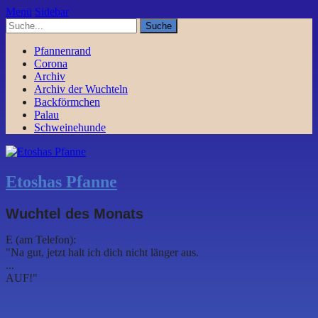
Menü
Sidebar
Pfannenrand
Corona
Archiv
Archiv der Wuchteln
Backförmchen
Palau
Schweinehunde
Etoshas Pfanne
Wuchtel des Monats
E (am Telefon):
"Na gut, jetzt halt ich dich nicht länger aus.
...
AUF!"