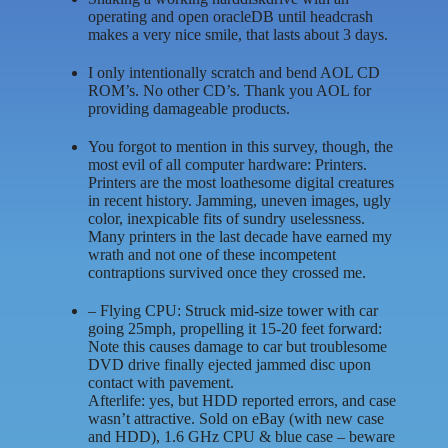
operating and open oracleDB until headcrash
makes a very nice smile, that lasts about 3 days.
I only intentionally scratch and bend AOL CD
ROM’s. No other CD’s. Thank you AOL for
providing damageable products.
You forgot to mention in this survey, though, the
most evil of all computer hardware: Printers.
Printers are the most loathesome digital creatures
in recent history. Jamming, uneven images, ugly
color, inexpicable fits of sundry uselessness.
Many printers in the last decade have earned my
wrath and not one of these incompetent
contraptions survived once they crossed me.
– Flying CPU: Struck mid-size tower with car
going 25mph, propelling it 15-20 feet forward:
Note this causes damage to car but troublesome
DVD drive finally ejected jammed disc upon
contact with pavement.
Afterlife: yes, but HDD reported errors, and case
wasn’t attractive. Sold on eBay (with new case
and HDD), 1.6 GHz CPU & blue case – beware