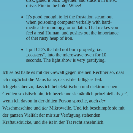
disk, glued it back together, and stuck it in the A:
drive. Fire in the hole! Whee!
It’s good enough to let the frustation steam out
when poisoning computer verbally with hard-
medical-terminology, or on latin. That makes you
feel a real Human, and pushes out the importance
of thet rusty heap of iron.
I put CD’s that did not burn properly, i.e.
„coasters“, into the microwave oven for 10
seconds. The light show is very gratifying.
Ich selbst halte es mit der Gewalt gegen meinen Rechner so, dass
ich möglichst die Maus haue, das ist der billigste Teil.
Ich gebe aber zu, dass ich bei elektrischen und elektronischen
Geräten sexistisch bin, ich bezeichne sie nämlich prinzipiell als ‚er‘,
wenn ich davon in der dritten Person spreche, auch
der
Waschmaschine und
der
Mikrowelle. Und ich beschimpfe sie mit
der ganzen Vielfalt der mir zur Verfügung stehenden
Kraftausdrücke, und die ist in der Tat recht ansehnlich.