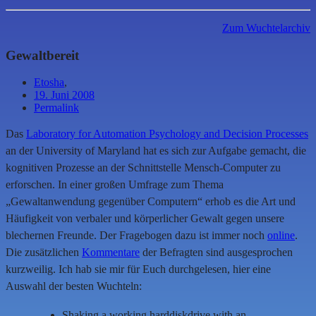
Zum Wuchtelarchiv
Gewaltbereit
Etosha
,
19. Juni 2008
Permalink
Das
Laboratory for Automation Psychology and Decision Processes
an der University of Maryland hat es sich zur Aufgabe gemacht, die
kognitiven Prozesse an der Schnittstelle Mensch-Computer zu
erforschen. In einer großen Umfrage zum Thema
„Gewaltanwendung gegenüber Computern“ erhob es die Art und
Häufigkeit von verbaler und körperlicher Gewalt gegen unsere
blechernen Freunde. Der Fragebogen dazu ist immer noch
online
.
Die zusätzlichen
Kommentare
der Befragten sind ausgesprochen
kurzweilig. Ich hab sie mir für Euch durchgelesen, hier eine
Auswahl der besten Wuchteln:
Shaking a working harddiskdrive with an