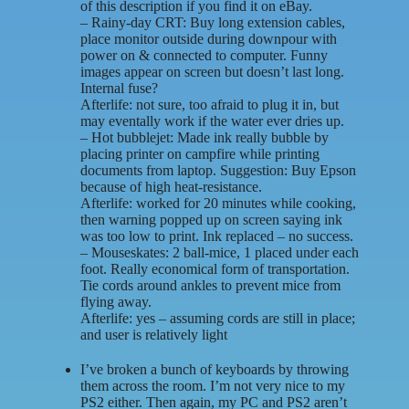
of this description if you find it on eBay.
– Rainy-day CRT: Buy long extension cables,
place monitor outside during downpour with
power on & connected to computer. Funny
images appear on screen but doesn’t last long.
Internal fuse?
Afterlife: not sure, too afraid to plug it in, but
may eventally work if the water ever dries up.
– Hot bubblejet: Made ink really bubble by
placing printer on campfire while printing
documents from laptop. Suggestion: Buy Epson
because of high heat-resistance.
Afterlife: worked for 20 minutes while cooking,
then warning popped up on screen saying ink
was too low to print. Ink replaced – no success.
– Mouseskates: 2 ball-mice, 1 placed under each
foot. Really economical form of transportation.
Tie cords around ankles to prevent mice from
flying away.
Afterlife: yes – assuming cords are still in place;
and user is relatively light
I’ve broken a bunch of keyboards by throwing
them across the room. I’m not very nice to my
PS2 either. Then again, my PC and PS2 aren’t