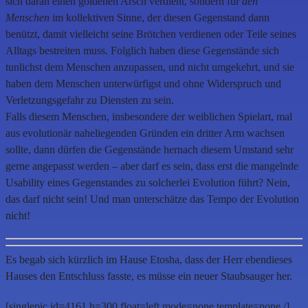
sich daran einen goldenen Arsch verdient, sondern für
den
Menschen
im kollektiven Sinne, der diesen Gegenstand dann
benützt, damit vielleicht seine Brötchen verdienen oder Teile seines
Alltags bestreiten muss. Folglich haben diese Gegenstände sich
tunlichst dem Menschen anzupassen, und nicht umgekehrt, und sie
haben dem Menschen unterwürfigst und ohne Widerspruch und
Verletzungsgefahr zu Diensten zu sein.
Falls diesem Menschen, insbesondere der weiblichen Spielart, mal
aus evolutionär naheliegenden Gründen ein dritter Arm wachsen
sollte, dann dürfen die Gegenstände hernach diesem Umstand sehr
gerne angepasst werden – aber darf es sein, dass erst die mangelnde
Usability eines Gegenstandes zu solcherlei Evolution führt? Nein,
das darf nicht sein! Und man unterschätze das Tempo der Evolution
nicht!
Es begab sich kürzlich im Hause Etosha, dass der Herr ebendieses
Hauses den Entschluss fasste, es müsse ein neuer Staubsauger her.
[singlepic id=4161 h=300 float=left mode=none template=none /]