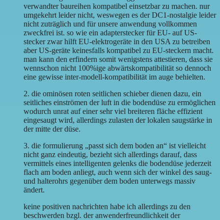
verwandter baureihen kompatibel einsetzbar zu machen. nur
umgekehrt leider nicht, weswegen es der DC1-nostalgie leider
nicht zuträglich und für unsere anwendung vollkommen
zweckfrei ist. so wie ein adapterstecker für EU- auf US-
stecker zwar hilft EU-elektrogeräte in den USA zu betreiben
aber US-geräte keinesfalls kompatibel zu EU-steckern macht.
man kann den erfindern somit wenigstens attestieren, dass sie
wennschon nicht 100%ige abwärtskompatibilität so dennoch
eine gewisse inter-modell-kompatibilität im auge behielten.
2. die ominösen roten seitlichen schieber dienen dazu, ein
seitliches einströmen der luft in die bodendüse zu ermöglichen
wodurch unrat auf einer sehr viel breiteren fläche effizient
eingesaugt wird, allerdings zulasten der lokalen saugstärke in
der mitte der düse.
3. die formulierung „passt sich dem boden an“ ist vielleicht
nicht ganz eindeutig, bezieht sich allerdings darauf, dass
vermittels eines intelligenten gelenks die bodendüse jederzeit
flach am boden anliegt, auch wenn sich der winkel des saug-
und halterohrs gegenüber dem boden unterwegs massiv
ändert.
keine positiven nachrichten habe ich allerdings zu den
beschwerden bzgl. der anwenderfreundlichkeit der