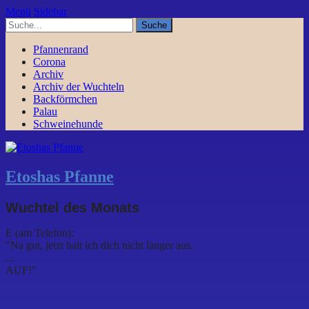
Menü
Sidebar
Pfannenrand
Corona
Archiv
Archiv der Wuchteln
Backförmchen
Palau
Schweinehunde
Etoshas Pfanne
Wuchtel des Monats
E (am Telefon):
"Na gut, jetzt halt ich dich nicht länger aus.
...
AUF!"