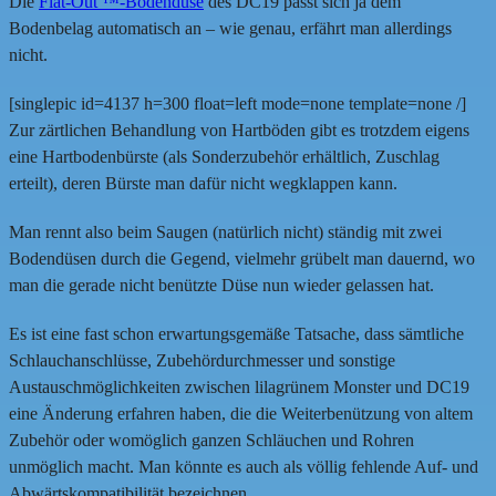
Die
Flat-Out ™-Bodendüse
des DC19 passt sich ja dem
Bodenbelag automatisch an – wie genau, erfährt man allerdings
nicht.
[singlepic id=4137 h=300 float=left mode=none template=none /]
Zur zärtlichen Behandlung von Hartböden gibt es trotzdem eigens
eine Hartbodenbürste (als Sonderzubehör erhältlich, Zuschlag
erteilt), deren Bürste man dafür nicht wegklappen kann.
Man rennt also beim Saugen (natürlich nicht) ständig mit zwei
Bodendüsen durch die Gegend, vielmehr grübelt man dauernd, wo
man die gerade nicht benützte Düse nun wieder gelassen hat.
Es ist eine fast schon erwartungsgemäße Tatsache, dass sämtliche
Schlauchanschlüsse, Zubehördurchmesser und sonstige
Austauschmöglichkeiten zwischen lilagrünem Monster und DC19
eine Änderung erfahren haben, die die Weiterbenützung von altem
Zubehör oder womöglich ganzen Schläuchen und Rohren
unmöglich macht. Man könnte es auch als völlig fehlende Auf- und
Abwärtskompatibilität bezeichnen.