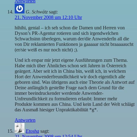
Antworten
G. Schwätz
sagt:
21. November 2008 um 12:10 Uhr
hihihi, genial – ich seh schon die Damen und Herren von
Dyson’s PR-Agentur rotieren und sich irgendwelchen
Schwachsinn überlegen, warum der/die AnwenderIn all die
von Dir reklamierten Funktionen ja gaaaaar nicht braaaaaucht
(er/sie weiß es nur noch nicht) ;).
Und ich erspar mir jetzt eigene Ausführungen zum Thema.
Habe mich über Ähnliches schon seit Jahren in Österreich
geärgert. Aber seit ich in China bin, weiß ich, in welchem
Hort der Anwenderfreundlichkeit wir doch eigentlich alle
geboren sind. Was übrigens auch eine Theorie als Antwort auf
Deine anfänglich gestellte Frage nach dem Grund für die
immer beeindruckender werdende Anwender-
Unfreundlichkeit zu formulieren erlaubt: Immer mehr
Produkte kommen aus China. Und kein Land der Welt schlägt
das Ausmaß hiesiger Unpraktikabilität *g*.
Antworten
Etosha
sagt:
21. November 2008 um 12:54 Uhr