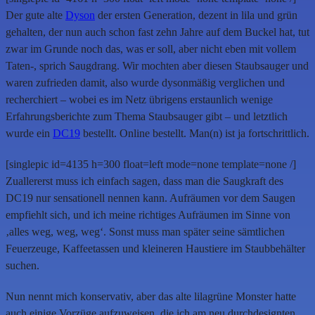
Der gute alte
Dyson
der ersten Generation, dezent in lila und grün
gehalten, der nun auch schon fast zehn Jahre auf dem Buckel hat, tut
zwar im Grunde noch das, was er soll, aber nicht eben mit vollem
Taten-, sprich Saugdrang. Wir mochten aber diesen Staubsauger und
waren zufrieden damit, also wurde dysonmäßig verglichen und
recherchiert – wobei es im Netz übrigens erstaunlich wenige
Erfahrungsberichte zum Thema Staubsauger gibt – und letztlich
wurde ein
DC19
bestellt. Online bestellt. Man(n) ist ja fortschrittlich.
[singlepic id=4135 h=300 float=left mode=none template=none /]
Zuallererst muss ich einfach sagen, dass man die Saugkraft des
DC19 nur sensationell nennen kann. Aufräumen vor dem Saugen
empfiehlt sich, und ich meine richtiges Aufräumen im Sinne von
‚alles weg, weg, weg‘. Sonst muss man später seine sämtlichen
Feuerzeuge, Kaffeetassen und kleineren Haustiere im Staubbehälter
suchen.
Nun nennt mich konservativ, aber das alte lilagrüne Monster hatte
auch einige Vorzüge aufzuweisen, die ich am neu durchdesignten