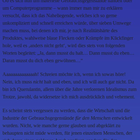
Ob es sich nun um materielle Gebrauchsgegenstände handelt oder
um Computerprogramme – wann immer man mir zu erklären
versucht, dass ich das Naheliegende, welches ich so gerne
unkompliziert und schnell erreichen würde, über sieben Umwege
machen muss, bei denen ich mir, je nach Realitätshärte des
Produktes, wahlweise blaue Flecken oder Krämpfe im Klickfinger
hole, weil es ‚anders nicht geht‘, wird dies stets von folgenden
Worten begleitet: „Ja, dann musst du halt… Dann musst du eben…
Daran musst du dich eben gewöhnen…“
Aaaaaaaaaaaaaah! Schreien möchte ich, wenn ich sowas höre!
Nein, ich muss
nicht
halt und eben, und ich will auch gar nicht. Da
bin ich Querulantin, allem über die Jahre verlorenen Idealismus zum
Trotze, jawohl, da widersetze ich mich ausdrücklich und vehement.
Es scheint stets vergessen zu werden, dass die Wirtschaft und die
Industrie der Gebrauchsgegenstände
für den Menschen
entwickelt
wurden. Nicht, wie manche gerne glauben und abgeklärt zu
behaupten nicht müde werden, für jenen einzelnen Menschen, der