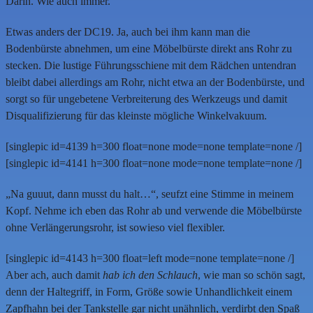
Darin. Wie auch immer.
Etwas anders der DC19. Ja, auch bei ihm kann man die
Bodenbürste abnehmen, um eine Möbelbürste direkt ans Rohr zu
stecken. Die lustige Führungsschiene mit dem Rädchen untendran
bleibt dabei allerdings am Rohr, nicht etwa an der Bodenbürste, und
sorgt so für ungebetene Verbreiterung des Werkzeugs und damit
Disqualifizierung für das kleinste mögliche Winkelvakuum.
[singlepic id=4139 h=300 float=none mode=none template=none /]
[singlepic id=4141 h=300 float=none mode=none template=none /]
„Na guuut, dann musst du halt…“, seufzt eine Stimme in meinem
Kopf. Nehme ich eben das Rohr ab und verwende die Möbelbürste
ohne Verlängerungsrohr, ist sowieso viel flexibler.
[singlepic id=4143 h=300 float=left mode=none template=none /]
Aber ach, auch damit
hab ich den Schlauch
, wie man so schön sagt,
denn der Haltegriff, in Form, Größe sowie Unhandlichkeit einem
Zapfhahn bei der Tankstelle gar nicht unähnlich, verdirbt den Spaß