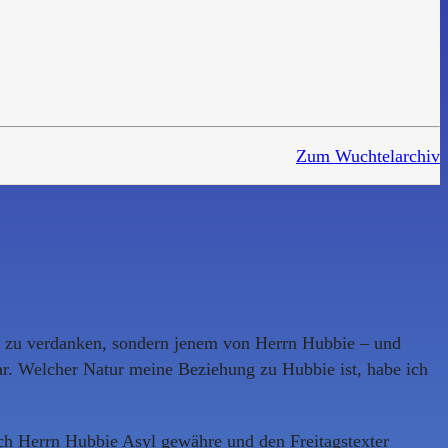
Zum Wuchtelarchiv
nt zu verdanken, sondern jenem von Herrn Hubbie – und
war. Welcher Natur meine Beziehung zu Hubbie ist, habe ich
 ich Herrn Hubbie Asyl gewähre und den Freitagstexter