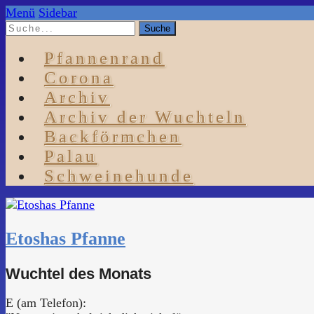
Menü
Sidebar
Pfannenrand
Corona
Archiv
Archiv der Wuchteln
Backförmchen
Palau
Schweinehunde
Etoshas Pfanne
Wuchtel des Monats
E (am Telefon):