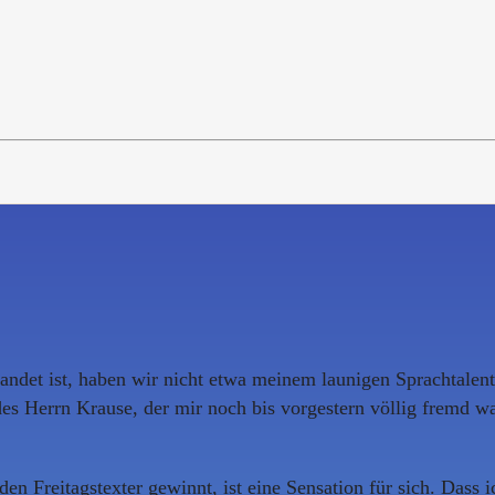
landet ist, haben wir nicht etwa meinem launigen Sprachtale
des Herrn Krause, der mir noch bis vorgestern völlig fremd 
en Freitagstexter gewinnt, ist eine Sensation für sich. Dass