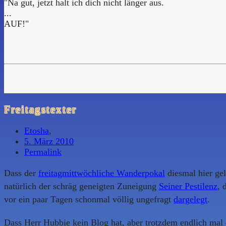
"Na gut, jetzt halt ich dich nicht länger aus.
...
AUF!"
Freitagstexter
Etosha
,
5. März 2010
Permalink
Dass der
freitagmittwöchliche Wanderpokal
diesmal hier ge
natürlich der schräg geneigten Zuneigung
Seiner Pestilenz
, 
vor ein paar Tagen schonmal völlig ungefragt
dargelegt
.
Dass Herr Hubbie kein Blog hat, aber trotzdem endlich mal d