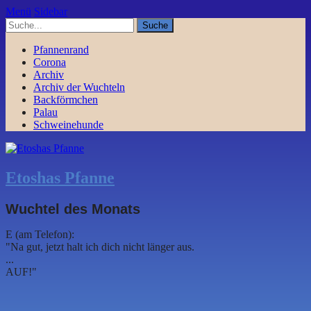
Menü
Sidebar
Pfannenrand
Corona
Archiv
Archiv der Wuchteln
Backförmchen
Palau
Schweinehunde
Etoshas Pfanne
Wuchtel des Monats
E (am Telefon):
"Na gut, jetzt halt ich dich nicht länger aus.
...
AUF!"