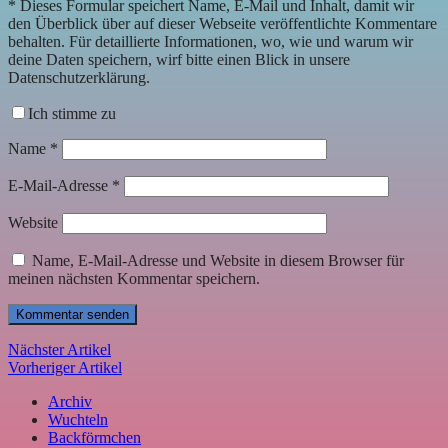
*
Dieses Formular speichert Name, E-Mail und Inhalt, damit wir
den Überblick über auf dieser Webseite veröffentlichte Kommentare
behalten. Für detaillierte Informationen, wo, wie und warum wir
deine Daten speichern, wirf bitte einen Blick in unsere
Datenschutzerklärung.
Ich stimme zu
Name
*
E-Mail-Adresse
*
Website
Name, E-Mail-Adresse und Website in diesem Browser für
meinen nächsten Kommentar speichern.
Nächster Artikel
Vorheriger Artikel
Archiv
Wuchteln
Backförmchen