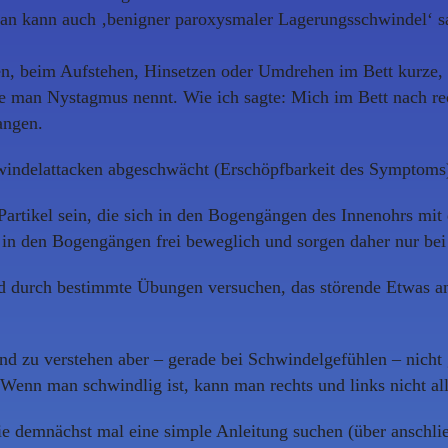
an kann auch ‚benigner paroxysmaler Lagerungsschwindel‘ sage
, beim Aufstehen, Hinsetzen oder Umdrehen im Bett kurze, h
e man Nystagmus nennt. Wie ich sagte: Mich im Bett nach re
angen.
ndelattacken abgeschwächt (Erschöpfbarkeit des Symptoms), s
artikel sein, die sich in den Bogengängen des Innenohrs mit
nd in den Bogengängen frei beweglich und sorgen daher nur b
 durch bestimmte Übungen versuchen, das störende Etwas and
nd zu verstehen aber – gerade bei Schwindelgefühlen – nicht 
. Wenn man schwindlig ist, kann man rechts und links nicht al
die demnächst mal eine simple Anleitung suchen (über anschli