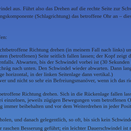
ndel aus. Führt also das Drehen auf die rechte Seite zur Schw
skomponente (Schlagrichtung) das betroffene Ohr an – dies n
en:
ichtbetroffene Richtung drehen (in meinem Fall nach links) u
n (betroffenen) Seite seitlich fallen lassen; der Kopf zeigt d
alls. Abwarten, bis der Schwindel vorbei ist (30 Sekunden 
 schräg nach unten. Den Schwindel wieder abwarten. Dann lan
e horizontal, in der linken Seitenlage dann vertikal.)
r und nicht so sehr ein Befreiungsmanöver, wenn ich das ric
etroffene Richtung drehen. Sich in die Rückenlage fallen las
drei einzelnen, jeweils zügigen Bewegungen vom betroffenen O
g immer beibehalten und vor dem Weiterdrehen in jeder Posi
olen, und danach gelegentlich, so oft, bis sich kein Schwind
r raschen Besserung geführt; ein leichter Dauerschwindel ist 