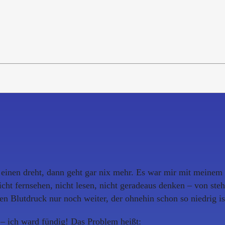
s einen dreht, dann geht gar nix mehr. Es war mir mit meine
nicht fernsehen, nicht lesen, nicht geradeaus denken – von st
nen Blutdruck nur noch weiter, der ohnehin schon so niedrig 
a – ich ward fündig! Das Problem heißt: