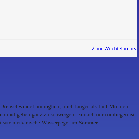
Zum Wuchtelarchiv
m Drehschwindel unmöglich, mich länger als fünf Minuten
ehen und gehen ganz zu schweigen. Einfach nur rumliegen ist
ist wie afrikanische Wasserpegel im Sommer.