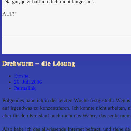
"Na gut, jetzt halt ich dich nicht länger aus.
...
AUF!"
Drehwurm – die Lösung
Etosha
,
26. Juli 2006
Permalink
Folgendes habe ich in der letzten Woche festgestellt: Wenn
auf irgendwas zu konzentrieren. Ich konnte nicht arbeiten, 
aber für den Kreislauf auch nicht das Wahre, das senkt mei
Also habe ich das allwissende Internet befragt, und siehe d