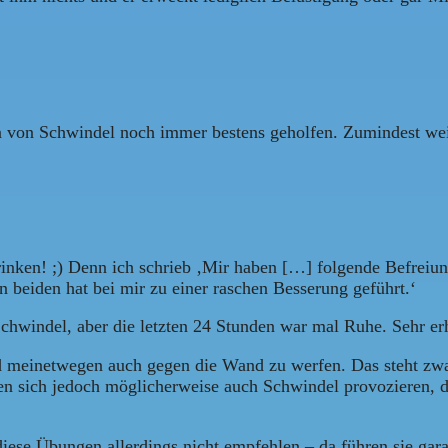
llen von Schwindel noch immer bestens geholfen. Zumindest 
ken! ;) Denn ich schrieb ‚Mir haben […] folgende Befreiun
n beiden hat bei mir zu einer raschen Besserung geführt.‘
n Schwindel, aber die letzten 24 Stunden war mal Ruhe. Sehr e
 und meinetwegen auch gegen die Wand zu werfen. Das steht z
n sich jedoch möglicherweise auch Schwindel provozieren, die
e Übungen allerdings nicht empfehlen – da führen sie garan