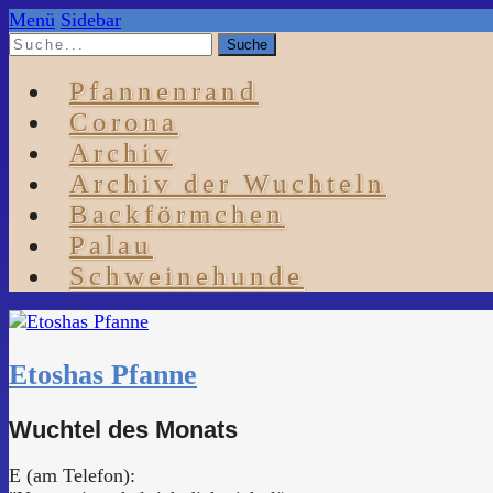
Menü
Sidebar
Pfannenrand
Corona
Archiv
Archiv der Wuchteln
Backförmchen
Palau
Schweinehunde
Etoshas Pfanne
Wuchtel des Monats
E (am Telefon):