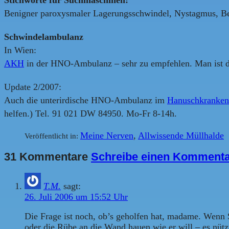
Benigner paroxysmaler Lagerungsschwindel, Nystagmus, Be
Schwindelambulanz
In Wien:
AKH
in der HNO-Ambulanz – sehr zu empfehlen. Man ist dor
Update 2/2007:
Auch die unterirdische HNO-Ambulanz im
Hanuschkranken
helfen.) Tel. 91 021 DW 84950. Mo-Fr 8-14h.
Meine Nerven
,
Allwissende Müllhalde
Veröffentlicht in:
31 Kommentare
Schreibe einen Komment
T.M.
sagt:
26. Juli 2006 um 15:52 Uhr
Die Frage ist noch, ob’s geholfen hat, madame. Wenn S
oder die Rübe an die Wand hauen wie er will – es nütz