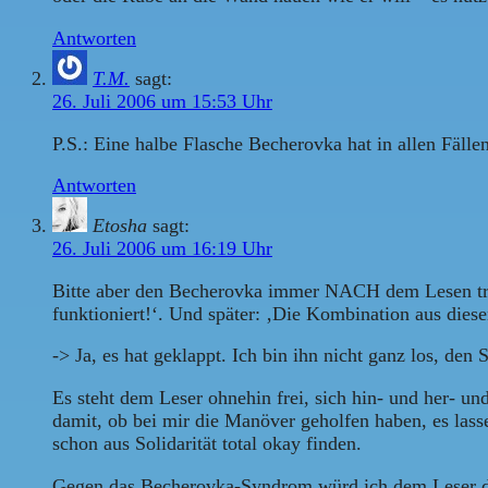
Antworten
T.M.
sagt:
26. Juli 2006 um 15:53 Uhr
P.S.: Eine halbe Flasche Becherovka hat in allen Fä
Antworten
Etosha
sagt:
26. Juli 2006 um 16:19 Uhr
Bitte aber den Becherovka immer NACH dem Lesen trin
funktioniert!‘. Und später: ‚Die Kombination aus diese
-> Ja, es hat geklappt. Ich bin ihn nicht ganz los, de
Es steht dem Leser ohnehin frei, sich hin- und her-
damit, ob bei mir die Manöver geholfen haben, es lasse
schon aus Solidarität total okay finden.
Gegen das Becherovka-Syndrom würd ich dem Leser dies