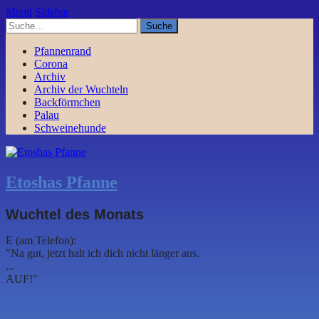
Menü
Sidebar
Pfannenrand
Corona
Archiv
Archiv der Wuchteln
Backförmchen
Palau
Schweinehunde
Etoshas Pfanne
Wuchtel des Monats
E (am Telefon):
"Na gut, jetzt halt ich dich nicht länger aus.
...
AUF!"