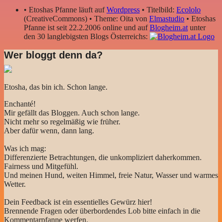
• Etoshas Pfanne läuft auf
Wordpress
• Titelbild:
Ecololo
(CreativeCommons) • Theme: Oita von
Elmastudio
• Etoshas
Pfanne ist seit 22.2.2006 online und auf
Blogheim.at
unter
den 30 langlebigsten Blogs Österreichs:
Wer bloggt denn da?
Etosha, das bin ich. Schon lange.
Enchanté!
Mir gefällt das Bloggen. Auch schon lange.
Nicht mehr so regelmäßig wie früher.
Aber dafür wenn, dann lang.
Was ich mag:
Differenzierte Betrachtungen, die unkompliziert daherkommen.
Fairness und Mitgefühl.
Und meinen Hund, weiten Himmel, freie Natur, Wasser und warmes
Wetter.
Dein Feedback ist ein essentielles Gewürz hier!
Brennende Fragen oder überbordendes Lob bitte einfach in die
Kommentarpfanne werfen.