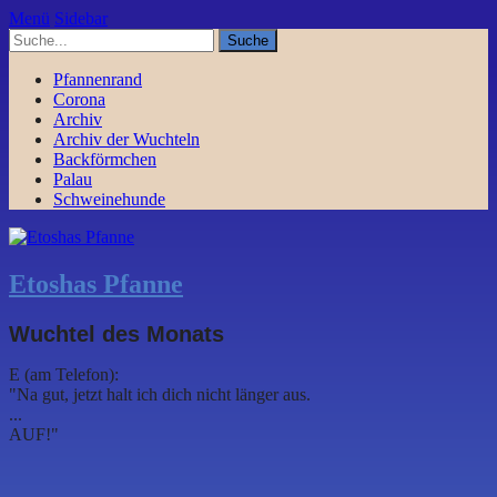
Menü
Sidebar
Pfannenrand
Corona
Archiv
Archiv der Wuchteln
Backförmchen
Palau
Schweinehunde
Etoshas Pfanne
Wuchtel des Monats
E (am Telefon):
"Na gut, jetzt halt ich dich nicht länger aus.
...
AUF!"