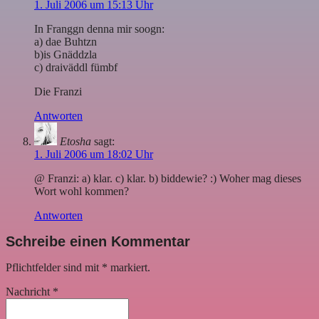
1. Juli 2006 um 15:13 Uhr
In Franggn denna mir soogn:
a) dae Buhtzn
b)is Gnäddzla
c) draiväddl fümbf
Die Franzi
Antworten
Etosha
sagt:
1. Juli 2006 um 18:02 Uhr
@ Franzi: a) klar. c) klar. b) biddewie? :) Woher mag dieses
Wort wohl kommen?
Antworten
Schreibe einen Kommentar
Pflichtfelder sind mit
*
markiert.
Nachricht
*