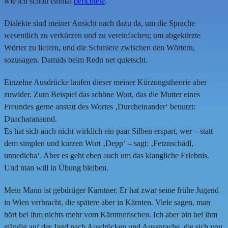
wie ich schon einmal
berichtete
.
Dialekte sind meiner Ansicht nach dazu da, um die Sprache
wesentlich zu verkürzen und zu vereinfachen; um abgekürzte
Wörter zu liefern, und die Schmiere zwischen den Wörtern,
sozusagen. Damids beim Redn net quietscht.
Einzelne Ausdrücke laufen dieser meiner Kürzungstheorie aber
zuwider. Zum Beispiel das schöne Wort, das die Mutter eines
Freundes gerne anstatt des Wortes ‚Durcheinander‘ benutzt:
Duacharanaund.
Es hat sich auch nicht wirklich ein paar Silben erspart, wer – statt
dem simplen und kurzen Wort ‚Depp‘ – sagt: ‚Fetznschädl,
unnedicha‘. Aber es geht eben auch um das klangliche Erlebnis.
Und man will in Übung bleiben.
Mein Mann ist gebürtiger Kärntner. Er hat zwar seine frühe Jugend
in Wien verbracht, die spätere aber in Kärnten. Viele sagen, man
hört bei ihm nichts mehr vom Kärntnerischen. Ich aber bin bei ihm
ständig auf der Jagd nach Ausdrücken und Aussprache, die sich von