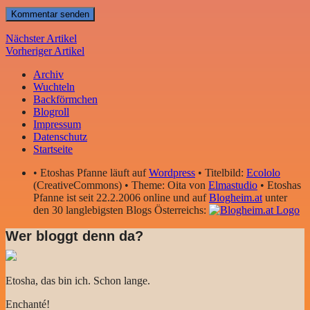
Nächster Artikel
Vorheriger Artikel
Archiv
Wuchteln
Backförmchen
Blogroll
Impressum
Datenschutz
Startseite
• Etoshas Pfanne läuft auf
Wordpress
• Titelbild:
Ecololo
(CreativeCommons) • Theme: Oita von
Elmastudio
• Etoshas
Pfanne ist seit 22.2.2006 online und auf
Blogheim.at
unter
den 30 langlebigsten Blogs Österreichs:
Wer bloggt denn da?
Etosha, das bin ich. Schon lange.
Enchanté!