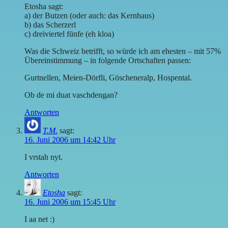
Etosha sagt:
a) der Butzen (oder auch: das Kernhaus)
b) das Scherzerl
c) dreiviertel fünfe (eh kloa)
Was die Schweiz betrifft, so würde ich am ehesten – mit 57%
Übereinstimmung – in folgende Ortschaften passen:
Gurtnellen, Meien-Dörfli, Göscheneralp, Hospental.
Ob de mi duat vaschdengan?
Antworten
T.M.
sagt:
16. Juni 2006 um 14:42 Uhr
I vrstah nyt.
Antworten
Etosha
sagt:
16. Juni 2006 um 15:45 Uhr
I aa net :)