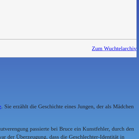
Zum Wuchtelarchiv
e
. Sie erzählt die Geschichte eines Jungen, der als Mädchen
tverengung passierte bei Bruce ein Kunstfehler, durch den
ar der Überzeugung, dass die Geschlechter-Identität in