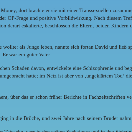
oney, dort brachte er sie mit einer Transsexuellen zusammen,
der OP-Frage und positive Vorbildwirkung. Nach diesem Tref
on derart eskalierte, beschlossen die Eltern, beiden Kindern 
e wollte: als Junge leben, nannte sich fortan David und ließ 
. Er war ein guter Vater.
ischen Schaden davon, entwickelte eine Schizophrenie und be
mgebracht hatte; im Netz ist aber von ‚ungeklärtem Tod‘ die 
, über das er schon früher Berichte in Fachzeitschriften verö
ging in die Brüche, und zwei Jahre nach seinem Bruder nahm e
er Tatsache, dass in den späten Sechzigern und in den Siebz