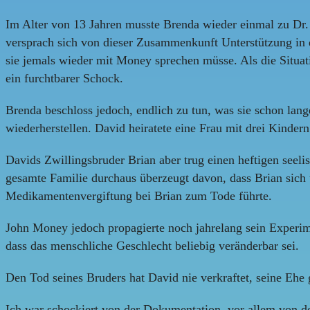
Im Alter von 13 Jahren musste Brenda wieder einmal zu Dr. M
versprach sich von dieser Zusammenkunft Unterstützung in 
sie jemals wieder mit Money sprechen müsse. Als die Situati
ein furchtbarer Schock.
Brenda beschloss jedoch, endlich zu tun, was sie schon lang
wiederherstellen. David heiratete eine Frau mit drei Kindern
Davids Zwillingsbruder Brian aber trug einen heftigen seel
gesamte Familie durchaus überzeugt davon, dass Brian sich u
Medikamentenvergiftung bei Brian zum Tode führte.
John Money jedoch propagierte noch jahrelang sein Experiment
dass das menschliche Geschlecht beliebig veränderbar sei.
Den Tod seines Bruders hat David nie verkraftet, seine Ehe 
Ich war schockiert von der Dokumentation, vor allem von d