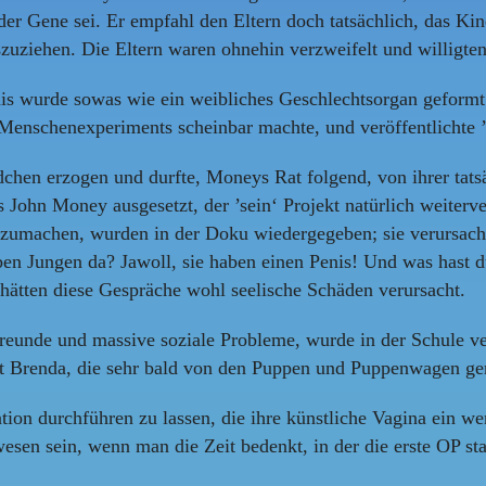
e der Gene sei. Er empfahl den Eltern doch tatsächlich, das K
uziehen. Die Eltern waren ohnehin verzweifelt und willigten
nis wurde sowas wie ein weibliches Geschlechtsorgan geformt
es Menschenexperiments scheinbar machte, und veröffentlichte ’
chen erzogen und durfte, Moneys Rat folgend, von ihrer tatsä
John Money ausgesetzt, der ’sein‘ Projekt natürlich weiterve
umachen, wurden in der Doku wiedergegeben; sie verursachten
n Jungen da? Jawoll, sie haben einen Penis! Und was hast du 
ätten diese Gespräche wohl seelische Schäden verursacht.
 Freunde und massive soziale Probleme, wurde in der Schule v
mit Brenda, die sehr bald von den Puppen und Puppenwagen ge
on durchführen zu lassen, die ihre künstliche Vagina ein wen
wesen sein, wenn man die Zeit bedenkt, in der die erste OP s