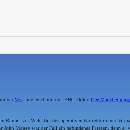
kam bei
Vox
eine erschütternde BBC-Doku:
Der Mädchenjung
 Reimer zur Welt. Bei der operativen Korrektur einer Vorhau
r John Money war der Fall ein gefundenes Fressen, denn er w