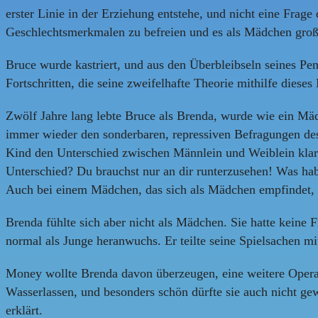
erster Linie in der Erziehung entstehe, und nicht eine Frag
Geschlechtsmerkmalen zu befreien und es als Mädchen großz
Bruce wurde kastriert, und aus den Überbleibseln seines Pe
Fortschritten, die seine zweifelhafte Theorie mithilfe dies
Zwölf Jahre lang lebte Bruce als Brenda, wurde wie ein Mäd
immer wieder den sonderbaren, repressiven Befragungen des 
Kind den Unterschied zwischen Männlein und Weiblein klarz
Unterschied? Du brauchst nur an dir runterzusehen! Was habe
Auch bei einem Mädchen, das sich als Mädchen empfindet, h
Brenda fühlte sich aber nicht als Mädchen. Sie hatte keine
normal als Junge heranwuchs. Er teilte seine Spielsachen 
Money wollte Brenda davon überzeugen, eine weitere Operati
Wasserlassen, und besonders schön dürfte sie auch nicht ge
erklärt.