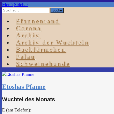
Menü
Sidebar
Pfannenrand
Corona
Archiv
Archiv der Wuchteln
Backförmchen
Palau
Schweinehunde
Etoshas Pfanne
Wuchtel des Monats
E (am Telefon):