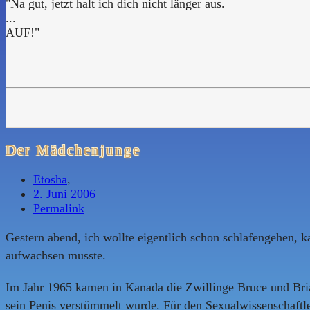
"Na gut, jetzt halt ich dich nicht länger aus.
...
AUF!"
Der Mädchenjunge
Etosha
,
2. Juni 2006
Permalink
Gestern abend, ich wollte eigentlich schon schlafengehen, 
aufwachsen musste.
Im Jahr 1965 kamen in Kanada die Zwillinge Bruce und Brian
sein Penis verstümmelt wurde. Für den Sexualwissenschaftle