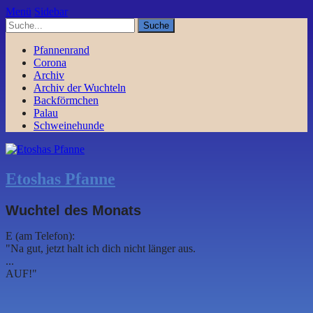
Menü
Sidebar
Pfannenrand
Corona
Archiv
Archiv der Wuchteln
Backförmchen
Palau
Schweinehunde
Etoshas Pfanne
Wuchtel des Monats
E (am Telefon):
"Na gut, jetzt halt ich dich nicht länger aus.
...
AUF!"