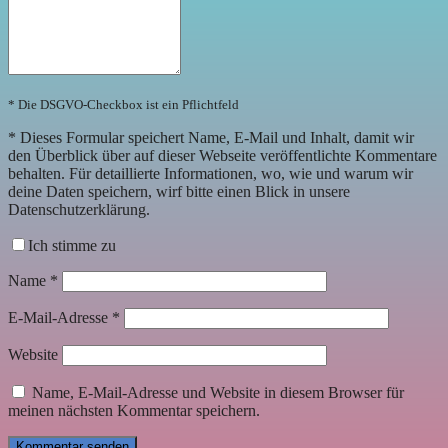
* Die DSGVO-Checkbox ist ein Pflichtfeld
*
Dieses Formular speichert Name, E-Mail und Inhalt, damit wir
den Überblick über auf dieser Webseite veröffentlichte Kommentare
behalten. Für detaillierte Informationen, wo, wie und warum wir
deine Daten speichern, wirf bitte einen Blick in unsere
Datenschutzerklärung.
Ich stimme zu
Name
*
E-Mail-Adresse
*
Website
Name, E-Mail-Adresse und Website in diesem Browser für
meinen nächsten Kommentar speichern.