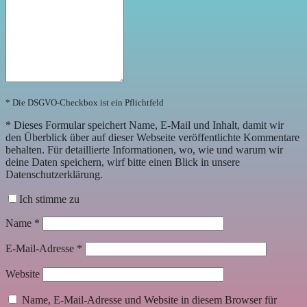
* Die DSGVO-Checkbox ist ein Pflichtfeld
*
Dieses Formular speichert Name, E-Mail und Inhalt, damit wir
den Überblick über auf dieser Webseite veröffentlichte Kommentare
behalten. Für detaillierte Informationen, wo, wie und warum wir
deine Daten speichern, wirf bitte einen Blick in unsere
Datenschutzerklärung.
Ich stimme zu
Name
*
E-Mail-Adresse
*
Website
Name, E-Mail-Adresse und Website in diesem Browser für