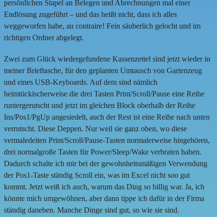
persönlichen Stapel an Belegen und Abrechnungen mal einer
Endlösung zugeführt – und das heißt nicht, dass ich alles
weggeworfen habe, au contraire! Fein säuberlich gelocht und im
richtigen Ordner abgelegt.
Zwei zum Glück wiedergefundene Kassenzettel sind jetzt wieder in
meiner Brieftasche, für den geplanten Umtausch von Gartenzeug
und eines USB-Keyboards. Auf dem sind nämlich
heimtückischerweise die drei Tasten Print/Scroll/Pause eine Reihe
runtergerutscht und jetzt im gleichen Block oberhalb der Reihe
Ins/Pos1/PgUp angesiedelt, auch der Rest ist eine Reihe nach unten
verrutscht. Diese Deppen. Nur weil sie ganz oben, wo diese
vermaledeiten Print/Scroll/Pause-Tasten normalerweise hingehören,
drei normalgroße Tasten für Power/Sleep/Wake verbraten haben.
Dadurch schalte ich mir bei der gewohnheitsmäßigen Verwendung
der Pos1-Taste ständig Scroll ein, was im Excel nicht soo gut
kommt. Jetzt weiß ich auch, warum das Ding so billig war. Ja, ich
könnte mich umgewöhnen, aber dann tippe ich dafür in der Firma
ständig daneben. Manche Dinge sind gut, so wie sie sind.