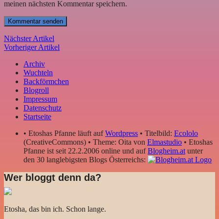
meinen nächsten Kommentar speichern.
Nächster Artikel
Vorheriger Artikel
Archiv
Wuchteln
Backförmchen
Blogroll
Impressum
Datenschutz
Startseite
• Etoshas Pfanne läuft auf
Wordpress
• Titelbild:
Ecololo
(CreativeCommons) • Theme: Oita von
Elmastudio
• Etoshas
Pfanne ist seit 22.2.2006 online und auf
Blogheim.at
unter
den 30 langlebigsten Blogs Österreichs:
Wer bloggt denn da?
Etosha, das bin ich. Schon lange.