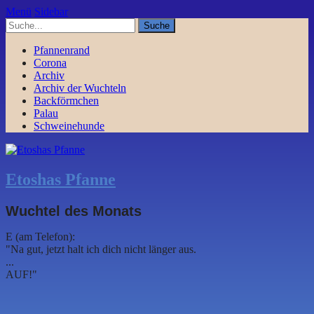
Menü
Sidebar
Pfannenrand
Corona
Archiv
Archiv der Wuchteln
Backförmchen
Palau
Schweinehunde
Etoshas Pfanne
Wuchtel des Monats
E (am Telefon):
"Na gut, jetzt halt ich dich nicht länger aus.
...
AUF!"