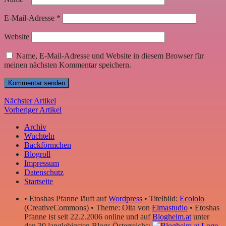
E-Mail-Adresse
*
Website
Name, E-Mail-Adresse und Website in diesem Browser für
meinen nächsten Kommentar speichern.
Nächster Artikel
Vorheriger Artikel
Archiv
Wuchteln
Backförmchen
Blogroll
Impressum
Datenschutz
Startseite
• Etoshas Pfanne läuft auf
Wordpress
• Titelbild:
Ecololo
(CreativeCommons) • Theme: Oita von
Elmastudio
• Etoshas
Pfanne ist seit 22.2.2006 online und auf
Blogheim.at
unter
den 30 langlebigsten Blogs Österreichs: