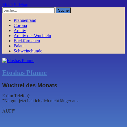
Menü
Sidebar
Pfannenrand
Corona
Archiv
Archiv der Wuchteln
Backförmchen
Palau
Schweinehunde
Etoshas Pfanne
Wuchtel des Monats
E (am Telefon):
"Na gut, jetzt halt ich dich nicht länger aus.
...
AUF!"