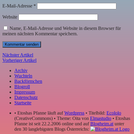
E-Mail-Adresse
*
Website
Name, E-Mail-Adresse und Website in diesem Browser für
meinen nächsten Kommentar speichern.
Nächster Artikel
Vorheriger Artikel
Archiv
Wuchteln
Backförmchen
Blogroll
Impressum
Datenschutz
Startseite
• Etoshas Pfanne läuft auf
Wordpress
• Titelbild:
Ecololo
(CreativeCommons) • Theme: Oita von
Elmastudio
• Etoshas
Pfanne ist seit 22.2.2006 online und auf
Blogheim.at
unter
den 30 langlebigsten Blogs Österreichs: