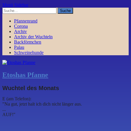
Menü
Sidebar
Pfannenrand
Corona
Archiv
Archiv der Wuchteln
Backförmchen
Palau
Schweinehunde
Etoshas Pfanne
Wuchtel des Monats
E (am Telefon):
"Na gut, jetzt halt ich dich nicht länger aus.
...
AUF!"