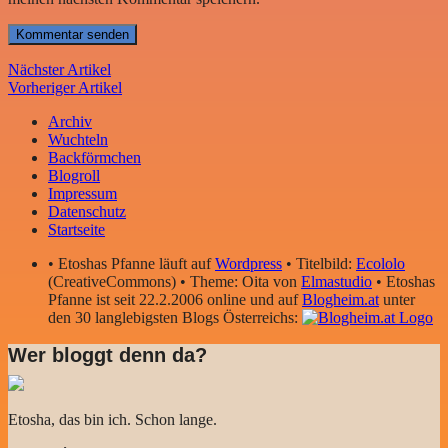
Nächster Artikel
Vorheriger Artikel
Archiv
Wuchteln
Backförmchen
Blogroll
Impressum
Datenschutz
Startseite
• Etoshas Pfanne läuft auf
Wordpress
• Titelbild:
Ecololo
(CreativeCommons) • Theme: Oita von
Elmastudio
• Etoshas
Pfanne ist seit 22.2.2006 online und auf
Blogheim.at
unter
den 30 langlebigsten Blogs Österreichs:
Wer bloggt denn da?
Etosha, das bin ich. Schon lange.