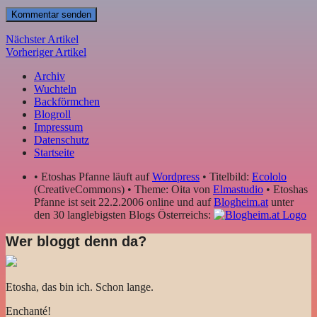
Nächster Artikel
Vorheriger Artikel
Archiv
Wuchteln
Backförmchen
Blogroll
Impressum
Datenschutz
Startseite
• Etoshas Pfanne läuft auf
Wordpress
• Titelbild:
Ecololo
(CreativeCommons) • Theme: Oita von
Elmastudio
• Etoshas
Pfanne ist seit 22.2.2006 online und auf
Blogheim.at
unter
den 30 langlebigsten Blogs Österreichs:
Wer bloggt denn da?
Etosha, das bin ich. Schon lange.
Enchanté!