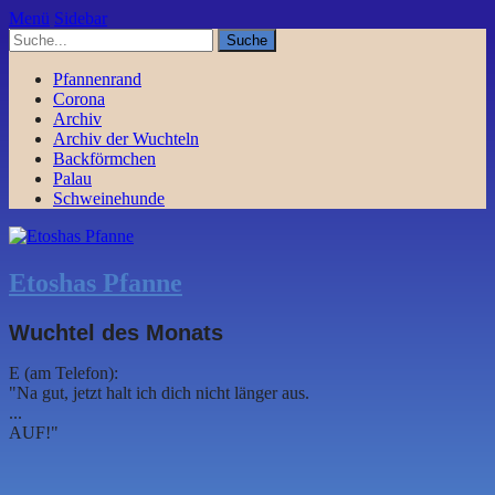
Menü
Sidebar
Pfannenrand
Corona
Archiv
Archiv der Wuchteln
Backförmchen
Palau
Schweinehunde
Etoshas Pfanne
Wuchtel des Monats
E (am Telefon):
"Na gut, jetzt halt ich dich nicht länger aus.
...
AUF!"