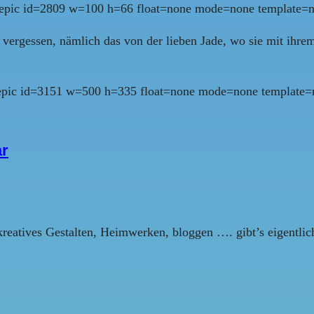
lepic id=2809 w=100 h=66 float=none mode=none template=n
o vergessen, nämlich das von der lieben Jade, wo sie mit ihr
lepic id=3151 w=500 h=335 float=none mode=none template=n
ar
kreatives Gestalten, Heimwerken, bloggen …. gibt’s eigentli