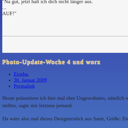
"Na gut, jetzt halt ich dich nicht länger aus.
...
AUF!"
Photo-Update-Woche 4 und worx
Etosha
,
30. Januar 2009
Permalink
Heute präsentiere ich hier mal eher Ungewohntes, nämlich wa
stellen, sagte mir letztens jemand.
Da wäre also mal dieses Designerstück aus Samt, Größe: Et