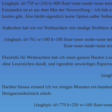
[singlepic id=759 w=216 h=400 float=none mode=none temp
Entstanden ist es aus dem Mut der Verzweiflung – ich hab o
kaufen gibt. Also bleibt eigentlich keine Option außer Selb
Außerdem hab ich vor Weihnachten vier räudige Stofftiere an
[singlepic id=761 w=100 h=100 float=none mode=none tem
float=none mode=none tem
Ebenfalls für Weihnachten hab ich einen ganzen Haufen Lese
ohne Lesezeichen dasaß, und irgendein unwürdiges Papiertas
[sing
Darüber hinaus erstand ich vor einigen Monaten ein hundso
Designermöbelstück erhob:
[singlepic id=779 h=250 w=166 float=non