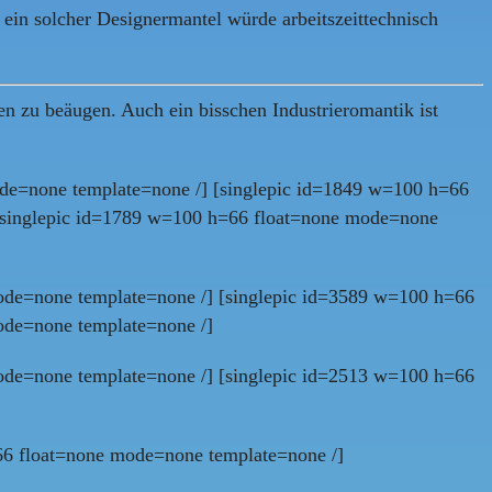
ein solcher Designermantel würde arbeitszeittechnisch
en zu beäugen. Auch ein bisschen Industrieromantik ist
de=none template=none /] [singlepic id=1849 w=100 h=66
[singlepic id=1789 w=100 h=66 float=none mode=none
ode=none template=none /] [singlepic id=3589 w=100 h=66
ode=none template=none /]
ode=none template=none /] [singlepic id=2513 w=100 h=66
66 float=none mode=none template=none /]