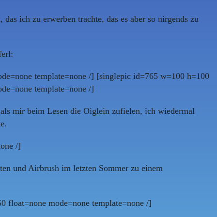
das ich zu erwerben trachte, das es aber so nirgends zu
erl:
ode=none template=none /] [singlepic id=765 w=100 h=100
ode=none template=none /]
als mir beim Lesen die Oiglein zufielen, ich wiedermal
e.
one /]
enten und Airbrush im letzten Sommer zu einem
50 float=none mode=none template=none /]