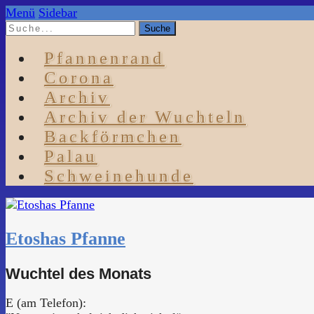
Menü
Sidebar
Pfannenrand
Corona
Archiv
Archiv der Wuchteln
Backförmchen
Palau
Schweinehunde
Etoshas Pfanne
Wuchtel des Monats
E (am Telefon):