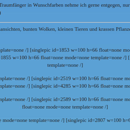
 Traumfänger in Wunschfarben nehme ich gerne entgegen, nur 
)
ansichten, bunten Wolken, kleinen Tieren und krassen Pflanz
plate=none /] [singlepic id=1853 w=100 h=66 float=none mo
id=1855 w=100 h=66 float=none mode=none template=none /] 
template=none /]
plate=none /] [singlepic id=2519 w=100 h=66 float=none m
plate=none /] [singlepic id=4285 w=100 h=66 float=none m
plate=none /] [singlepic id=2589 w=100 h=66 float=none m
float=none mode=none template=none /]
e mode=none template=none /] [singlepic id=2807 w=100 h=