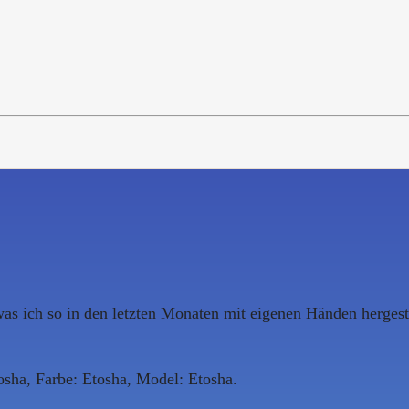
s ich so in den letzten Monaten mit eigenen Händen hergestel
osha, Farbe: Etosha, Model: Etosha.