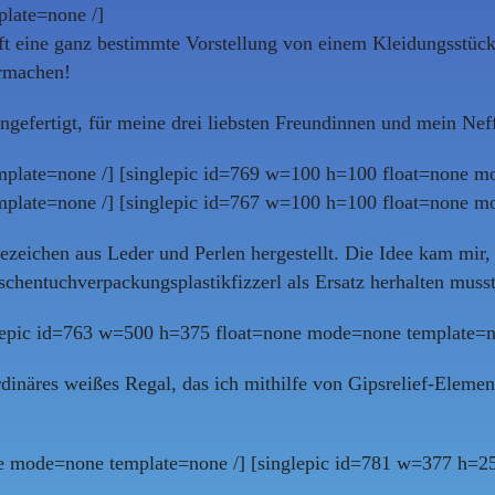
late=none /]
ft eine ganz bestimmte Vorstellung von einem Kleidungsstück, 
ermachen!
gefertigt, für meine drei liebsten Freundinnen und mein Neff
plate=none /] [singlepic id=769 w=100 h=100 float=none m
plate=none /] [singlepic id=767 w=100 h=100 float=none m
zeichen aus Leder und Perlen hergestellt. Die Idee kam mir, 
chentuchverpackungsplastikfizzerl als Ersatz herhalten musst
lepic id=763 w=500 h=375 float=none mode=none template=n
rdinäres weißes Regal, das ich mithilfe von Gipsrelief-Elem
e mode=none template=none /] [singlepic id=781 w=377 h=2