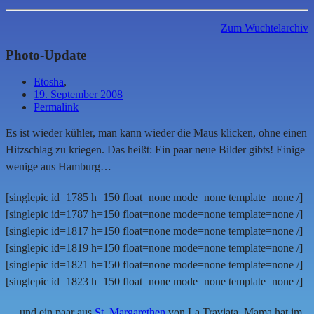
Zum Wuchtelarchiv
Photo-Update
Etosha
,
19. September 2008
Permalink
Es ist wieder kühler, man kann wieder die Maus klicken, ohne einen
Hitzschlag zu kriegen. Das heißt: Ein paar neue Bilder gibts! Einige
wenige aus Hamburg…
[singlepic id=1785 h=150 float=none mode=none template=none /]
[singlepic id=1787 h=150 float=none mode=none template=none /]
[singlepic id=1817 h=150 float=none mode=none template=none /]
[singlepic id=1819 h=150 float=none mode=none template=none /]
[singlepic id=1821 h=150 float=none mode=none template=none /]
[singlepic id=1823 h=150 float=none mode=none template=none /]
… und ein paar aus
St. Margarethen
von La Traviata. Mama hat im