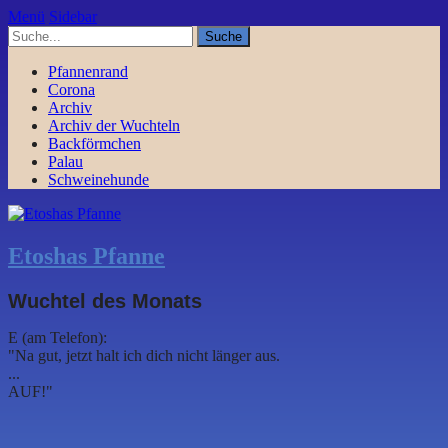
Menü
Sidebar
Pfannenrand
Corona
Archiv
Archiv der Wuchteln
Backförmchen
Palau
Schweinehunde
Etoshas Pfanne
Wuchtel des Monats
E (am Telefon):
"Na gut, jetzt halt ich dich nicht länger aus.
...
AUF!"