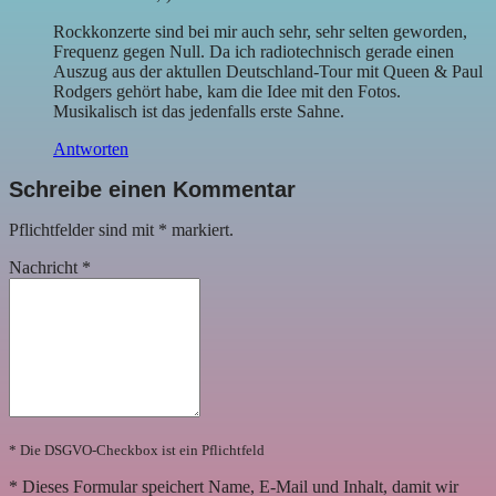
Rockkonzerte sind bei mir auch sehr, sehr selten geworden,
Frequenz gegen Null. Da ich radiotechnisch gerade einen
Auszug aus der aktullen Deutschland-Tour mit Queen & Paul
Rodgers gehört habe, kam die Idee mit den Fotos.
Musikalisch ist das jedenfalls erste Sahne.
Antworten
Schreibe einen Kommentar
Pflichtfelder sind mit
*
markiert.
Nachricht
*
* Die DSGVO-Checkbox ist ein Pflichtfeld
*
Dieses Formular speichert Name, E-Mail und Inhalt, damit wir