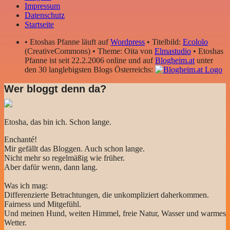
Impressum
Datenschutz
Startseite
• Etoshas Pfanne läuft auf
Wordpress
• Titelbild:
Ecololo
(CreativeCommons) • Theme: Oita von
Elmastudio
• Etoshas
Pfanne ist seit 22.2.2006 online und auf
Blogheim.at
unter
den 30 langlebigsten Blogs Österreichs:
Wer bloggt denn da?
Etosha, das bin ich. Schon lange.
Enchanté!
Mir gefällt das Bloggen. Auch schon lange.
Nicht mehr so regelmäßig wie früher.
Aber dafür wenn, dann lang.
Was ich mag:
Differenzierte Betrachtungen, die unkompliziert daherkommen.
Fairness und Mitgefühl.
Und meinen Hund, weiten Himmel, freie Natur, Wasser und warmes
Wetter.