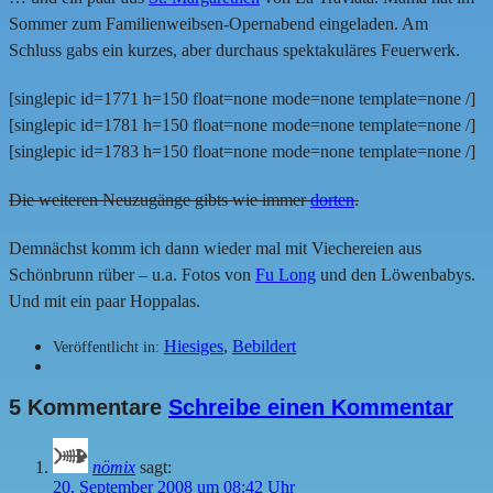
Sommer zum Familienweibsen-Opernabend eingeladen. Am
Schluss gabs ein kurzes, aber durchaus spektakuläres Feuerwerk.
[singlepic id=1771 h=150 float=none mode=none template=none /]
[singlepic id=1781 h=150 float=none mode=none template=none /]
[singlepic id=1783 h=150 float=none mode=none template=none /]
Die weiteren Neuzugänge gibts wie immer
dorten
.
Demnächst komm ich dann wieder mal mit Viechereien aus
Schönbrunn rüber – u.a. Fotos von
Fu Long
und den Löwenbabys.
Und mit ein paar Hoppalas.
Hiesiges
,
Bebildert
Veröffentlicht in:
5 Kommentare
Schreibe einen Kommentar
nömix
sagt:
20. September 2008 um 08:42 Uhr