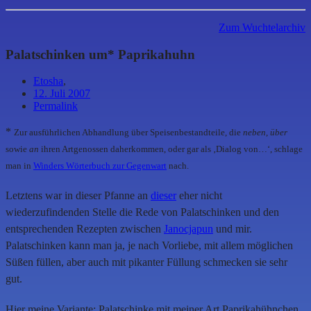
Zum Wuchtelarchiv
Palatschinken um* Paprikahuhn
Etosha
,
12. Juli 2007
Permalink
*
Zur ausführlichen Abhandlung über Speisenbestandteile, die
neben
,
über
sowie
an
ihren Artgenossen daherkommen, oder gar als ‚Dialog von…‘, schlage
man in
Winders Wörterbuch zur Gegenwart
nach.
Letztens war in dieser Pfanne an
dieser
eher nicht
wiederzufindenden Stelle die Rede von Palatschinken und den
entsprechenden Rezepten zwischen
Janocjapun
und mir.
Palatschinken kann man ja, je nach Vorliebe, mit allem möglichen
Süßen füllen, aber auch mit pikanter Füllung schmecken sie sehr
gut.
Hier meine Variante: Palatschinke mit meiner Art Paprikahühnchen.