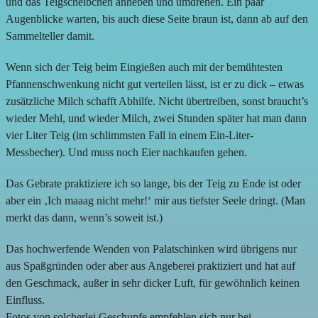
und das Teigscheibchen anheben und umdrehen. Ein paar
Augenblicke warten, bis auch diese Seite braun ist, dann ab auf den
Sammelteller damit.
Wenn sich der Teig beim Eingießen auch mit der bemühtesten
Pfannenschwenkung nicht gut verteilen lässt, ist er zu dick – etwas
zusätzliche Milch schafft Abhilfe. Nicht übertreiben, sonst braucht’s
wieder Mehl, und wieder Milch, zwei Stunden später hat man dann
vier Liter Teig (im schlimmsten Fall in einem Ein-Liter-
Messbecher). Und muss noch Eier nachkaufen gehen.
Das Gebrate praktiziere ich so lange, bis der Teig zu Ende ist oder
aber ein ‚Ich maaag nicht mehr!‘ mir aus tiefster Seele dringt. (Man
merkt das dann, wenn’s soweit ist.)
Das hochwerfende Wenden von Palatschinken wird übrigens nur
aus Spaßgründen oder aber aus Angeberei praktiziert und hat auf
den Geschmack, außer in sehr dicker Luft, für gewöhnlich keinen
Einfluss.
Fotos von solcherlei Geschupfe empfehlen sich nur bei