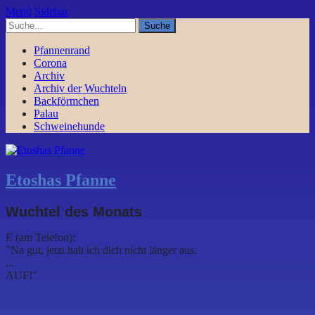
Menü
Sidebar
Pfannenrand
Corona
Archiv
Archiv der Wuchteln
Backförmchen
Palau
Schweinehunde
Etoshas Pfanne
Wuchtel des Monats
E (am Telefon):
"Na gut, jetzt halt ich dich nicht länger aus.
...
AUF!"