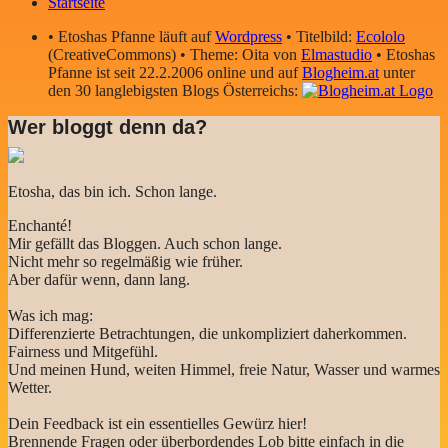
Startseite
• Etoshas Pfanne läuft auf
Wordpress
• Titelbild:
Ecololo
(CreativeCommons) • Theme: Oita von
Elmastudio
• Etoshas
Pfanne ist seit 22.2.2006 online und auf
Blogheim.at
unter
den 30 langlebigsten Blogs Österreichs:
Wer bloggt denn da?
Etosha, das bin ich. Schon lange.
Enchanté!
Mir gefällt das Bloggen. Auch schon lange.
Nicht mehr so regelmäßig wie früher.
Aber dafür wenn, dann lang.
Was ich mag:
Differenzierte Betrachtungen, die unkompliziert daherkommen.
Fairness und Mitgefühl.
Und meinen Hund, weiten Himmel, freie Natur, Wasser und warmes
Wetter.
Dein Feedback ist ein essentielles Gewürz hier!
Brennende Fragen oder überbordendes Lob bitte einfach in die