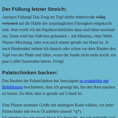
Der Füllung letzter Streich:
Apropos Füllung! Das Zeug im Topf dürfte mittlerweile
völlig
verkokelt
auf die Hälfte der ursprünglichen Flüssigkeit eingekocht
sein. Jetzt werfe ich die Paprikawürfelchen dazu und rühre nochmal
um. Dann wird das Sößchen gebunden – mit Maizena, einer Mehl-
Wasser-Mischung, oder was auch immer gerade zur Hand ist. Je
nach Bindemittel nehme ich danach oder schon vor dem Binden den
Topf von der Platte und rühre, wenn die Sauße nicht mehr kocht, ein
paar Löffel Sauerrahm hinein. Fertig!
Palatschinken backen:
Das Backen der Palatschinken hat Janocjapun
so wunderbar mit
Bebilderung
beschrieben, dass ich geneigt bin, ihn den Rest machen
zu lassen. Zu blöd, dass er gerade auf Urlaub ist.
Eine Pfanne normaler Größe mit niedrigem Rand wählen, vor jeder
Palatschinke mit etwas Öl anfetten (innen! *g*).
Ich erledige das mit einem Stück Küchenrolle, das ich zerknülle und