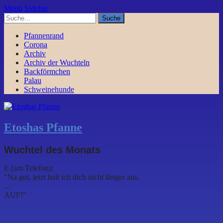
Menü
Sidebar
Pfannenrand
Corona
Archiv
Archiv der Wuchteln
Backförmchen
Palau
Schweinehunde
Etoshas Pfanne
Wuchtel des Monats
E (am Telefon):
"Na gut, jetzt halt ich dich nicht länger aus.
...
AUF!"