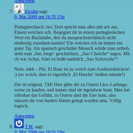
Antworten
Etosha
sagt:
9. Mai 2009 um 16:35 Uhr
Portugieschisch, iwi. Dort spricht man alles mit sch aus.
Einem weichen sch. Begegnet dir in einem portugiesischen
Wort ein Buchstabe, den du aussprachetechnisch nicht
eindeutig zuordnen kannst? Ein weiches sch ist immer ein
guter Tip. Als spanisch geschulter Mensch würde man zetbeh,
sieht man ‚Sao Jorge‘ geschrieben, „Sao Chorche“ sagen. Mit
ch wie Achat. Aber es heißt natürlich „Sao Schorsche“!
Nein, mkh – Piri. El Hase ist zu weich zum Auslöserdrücken!
;) (so weich, dass er eigentlich ‚El Hasche‘ heißen müsste!)
Die ist original, TM! Hier gibts die zu Ostern Lkw-Ladungs-
weise zu kaufen, und immer sind sie irgendwie bunt. Man hat
offenbar das Gefühl, zu Ostern sind die Eier bunt, also
müssen die von bunten Hasen gelegt worden sein. Völlig
logisch.
Antworten
T.M.
sagt:
9. Mai 2009 um 16:51 Uhr