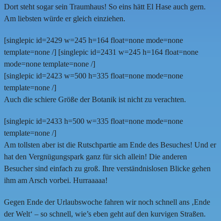
Dort steht sogar sein Traumhaus! So eins hätt El Hase auch gern.
Am liebsten würde er gleich einziehen.
[singlepic id=2429 w=245 h=164 float=none mode=none
template=none /] [singlepic id=2431 w=245 h=164 float=none
mode=none template=none /]
[singlepic id=2423 w=500 h=335 float=none mode=none
template=none /]
Auch die schiere Größe der Botanik ist nicht zu verachten.
[singlepic id=2433 h=500 w=335 float=none mode=none
template=none /]
Am tollsten aber ist die Rutschpartie am Ende des Besuches! Und er
hat den Vergnügungspark ganz für sich allein! Die anderen
Besucher sind einfach zu groß. Ihre verständnislosen Blicke gehen
ihm am Arsch vorbei. Hurraaaaa!
Gegen Ende der Urlaubswoche fahren wir noch schnell ans ‚Ende
der Welt‘ – so schnell, wie’s eben geht auf den kurvigen Straßen.