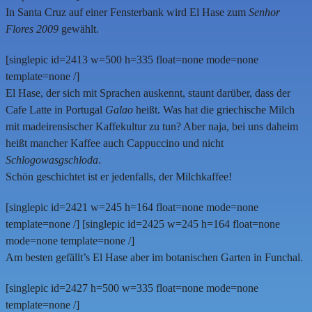
In Santa Cruz auf einer Fensterbank wird El Hase zum
Senhor
Flores 2009
gewählt.
[singlepic id=2413 w=500 h=335 float=none mode=none
template=none /]
El Hase, der sich mit Sprachen auskennt, staunt darüber, dass der
Cafe Latte in Portugal
Galao
heißt. Was hat die griechische Milch
mit madeirensischer Kaffekultur zu tun? Aber naja, bei uns daheim
heißt mancher Kaffee auch Cappuccino und nicht
Schlogowasgschloda
.
Schön geschichtet ist er jedenfalls, der Milchkaffee!
[singlepic id=2421 w=245 h=164 float=none mode=none
template=none /] [singlepic id=2425 w=245 h=164 float=none
mode=none template=none /]
Am besten gefällt’s El Hase aber im botanischen Garten in Funchal.
[singlepic id=2427 h=500 w=335 float=none mode=none
template=none /]