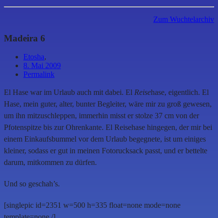
Zum Wuchtelarchiv
Madeira 6
Etosha
,
8. Mai 2009
Permalink
El Hase war im Urlaub auch mit dabei. El
Reise
hase, eigentlich. El
Hase, mein guter, alter, bunter Begleiter, wäre mir zu groß gewesen,
um ihn mitzuschleppen, immerhin misst er stolze 37 cm von der
Pfotenspitze bis zur Ohrenkante. El Reisehase hingegen, der mir bei
einem Einkaufsbummel vor dem Urlaub begegnete, ist um einiges
kleiner, sodass er gut in meinen Fotorucksack passt, und er bettelte
darum, mitkommen zu dürfen.
Und so geschah’s.
[singlepic id=2351 w=500 h=335 float=none mode=none
template=none /]