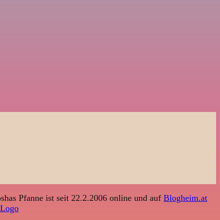
shas Pfanne ist seit 22.2.2006 online und auf
Blogheim.at