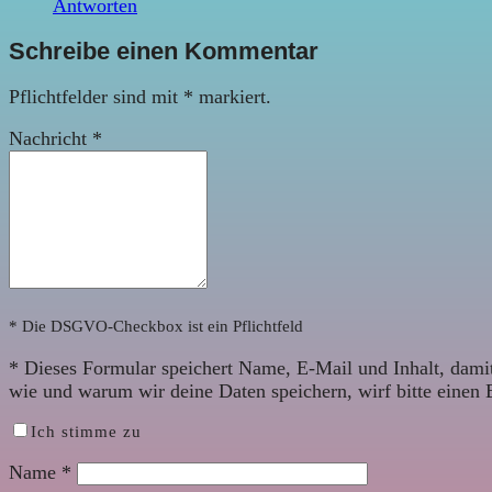
Antworten
Schreibe einen Kommentar
Pflichtfelder sind mit
*
markiert.
Nachricht
*
* Die DSGVO-Checkbox ist ein Pflichtfeld
*
Dieses Formular speichert Name, E-Mail und Inhalt, damit
wie und warum wir deine Daten speichern, wirf bitte einen 
Ich stimme zu
Name
*