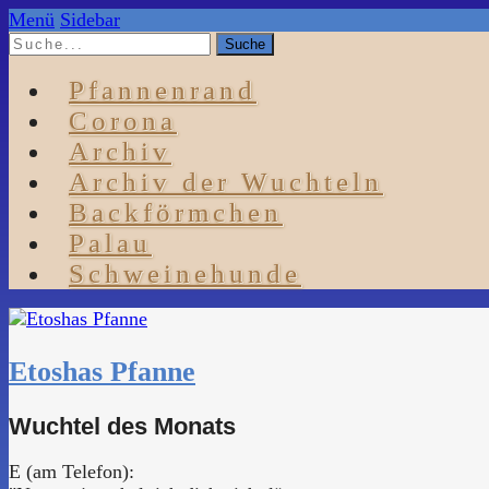
Menü
Sidebar
Pfannenrand
Corona
Archiv
Archiv der Wuchteln
Backförmchen
Palau
Schweinehunde
Etoshas Pfanne
Wuchtel des Monats
E (am Telefon):