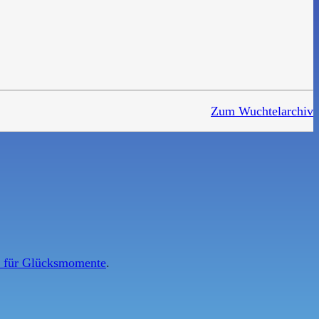
Zum Wuchtelarchiv
e für Glücksmomente
.