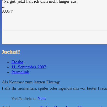
"Na gut, jetzt halt ich dich nicht länger aus.
...
AUF!"
Juchui!
Etosha
,
11. September 2007
Permalink
Als Kontrast zum letzten Eintrag:
Falls Ihr momentan, später oder irgendwann vor lauter Freud
Netz
Veröffentlicht in: