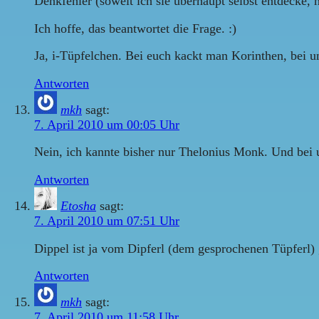
Denkfehler (soweit ich sie überhaupt selbst entdecke, h
Ich hoffe, das beantwortet die Frage. :)
Ja, i-Tüpfelchen. Bei euch kackt man Korinthen, bei un
Antworten
mkh
sagt:
7. April 2010 um 00:05 Uhr
Nein, ich kannte bisher nur Thelonius Monk. Und bei un
Antworten
Etosha
sagt:
7. April 2010 um 07:51 Uhr
Dippel ist ja vom Dipferl (dem gesprochenen Tüpferl) 
Antworten
mkh
sagt:
7. April 2010 um 11:58 Uhr