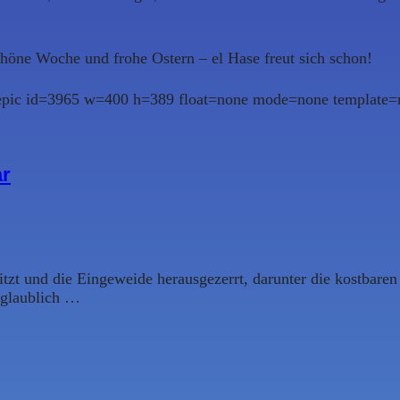
chöne Woche und frohe Ostern – el Hase freut sich schon!
lepic id=3965 w=400 h=389 float=none mode=none template=n
ar
zt und die Eingeweide herausgezerrt, darunter die kostbaren 
nglaublich …