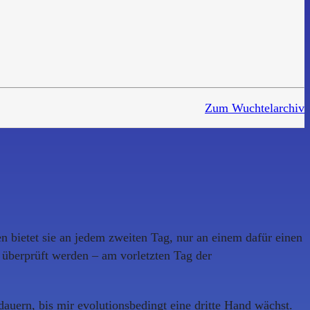
Zum Wuchtelarchiv
en bietet sie an jedem zweiten Tag, nur an einem dafür einen
 überprüft werden – am vorletzten Tag der
dauern, bis mir evolutionsbedingt eine dritte Hand wächst.