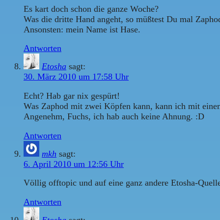
Es kart doch schon die ganze Woche?
Was die dritte Hand angeht, so müßtest Du mal Zapho
Ansonsten: mein Name ist Hase.
Antworten
Etosha
sagt:
30. März 2010 um 17:58 Uhr
Echt? Hab gar nix gespürt!
Was Zaphod mit zwei Köpfen kann, kann ich mit einem. 
Angenehm, Fuchs, ich hab auch keine Ahnung. :D
Antworten
mkh
sagt:
6. April 2010 um 12:56 Uhr
Völlig offtopic und auf eine ganz andere Etosha-Quel
Antworten
Etosha
sagt: