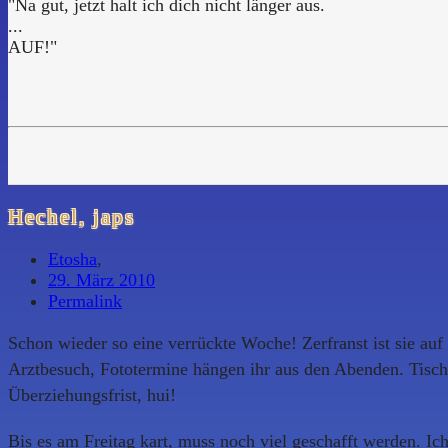
"Na gut, jetzt halt ich dich nicht länger aus.
...
AUF!"
Hechel, japs
Etosha
,
29. März 2010
Permalink
Schon wieder so eine verrückte Woche! Zerfranst ist sie auf
Arztbesuch, Fototermine hängen ihr aus den Abenden. Tische
Überziehungsfrist, hui!
Bis es am Freitag kart, muss noch viel geschafft werden. Ich