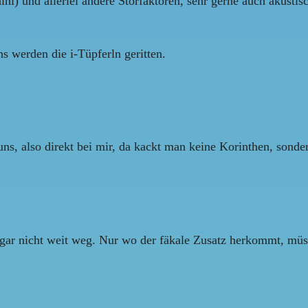
ihi) und allerlei andere Störfaktoren, sehr gerne auch akustis
s werden die i-Tüpferln geritten.
s, also direkt bei mir, da kackt man keine Korinthen, sonder
gar nicht weit weg. Nur wo der fäkale Zusatz herkommt, müss