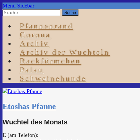
Menü
Sidebar
Pfannenrand
Corona
Archiv
Archiv der Wuchteln
Backförmchen
Palau
Schweinehunde
Etoshas Pfanne
Wuchtel des Monats
E (am Telefon):