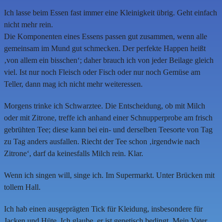
Ich lasse beim Essen fast immer eine Kleinigkeit übrig. Geht einfach
nicht mehr rein.
Die Komponenten eines Essens passen gut zusammen, wenn alle
gemeinsam im Mund gut schmecken. Der perfekte Happen heißt
‚von allem ein bisschen‘; daher brauch ich von jeder Beilage gleich
viel. Ist nur noch Fleisch oder Fisch oder nur noch Gemüse am
Teller, dann mag ich nicht mehr weiteressen.
Morgens trinke ich Schwarztee. Die Entscheidung, ob mit Milch
oder mit Zitrone, treffe ich anhand einer Schnupperprobe am frisch
gebrühten Tee; diese kann bei ein- und derselben Teesorte von Tag
zu Tag anders ausfallen. Riecht der Tee schon ‚irgendwie nach
Zitrone‘, darf da keinesfalls Milch rein. Klar.
Wenn ich singen will, singe ich. Im Supermarkt. Unter Brücken mit
tollem Hall.
Ich hab einen ausgeprägten Tick für Kleidung, insbesondere für
Jacken und Hüte. Ich glaube, er ist genetisch bedingt. Mein Vater