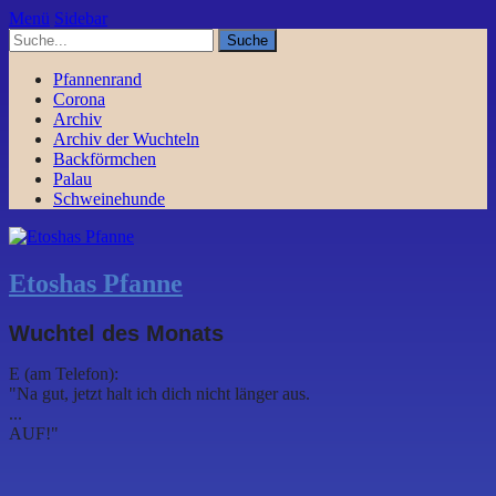
Menü
Sidebar
Pfannenrand
Corona
Archiv
Archiv der Wuchteln
Backförmchen
Palau
Schweinehunde
Etoshas Pfanne
Wuchtel des Monats
E (am Telefon):
"Na gut, jetzt halt ich dich nicht länger aus.
...
AUF!"