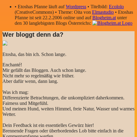
• Etoshas Pfanne läuft auf
Wordpress
• Titelbild:
Ecololo
(CreativeCommons) • Theme: Oita von
Elmastudio
• Etoshas
Pfanne ist seit 22.2.2006 online und auf
Blogheim.at
unter
den 30 langlebigsten Blogs Österreichs:
Wer bloggt denn da?
Etosha, das bin ich. Schon lange.
Enchanté!
Mir gefällt das Bloggen. Auch schon lange.
Nicht mehr so regelmäßig wie früher.
Aber dafür wenn, dann lang.
Was ich mag:
Differenzierte Betrachtungen, die unkompliziert daherkommen.
Fairness und Mitgefühl.
Und meinen Hund, weiten Himmel, freie Natur, Wasser und warmes
Wetter.
Dein Feedback ist ein essentielles Gewürz hier!
Brennende Fragen oder überbordendes Lob bitte einfach in die
Kommentarpfanne werfen.