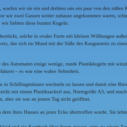
arfen wir sie ein und drehten uns ein paar von den süßen Ku
or wir zwei Gassen weiter zuhause angekommen waren, schme
 wir liebten diese bunten Kugeln.
tückt, solche in ovaler Form mit kleinen Wölbungen außen d
lvers, das sich im Mund mit der Süße des Kaugummis zu einer
des Automaten einige wenige, runde Plastikkugeln mit winzi
chätzen – es war eine wahre Seltenheit.
ein in Schillingmünzen wechseln zu lassen und damit eine R
ussicht mit einem Plastiksackerl aus, Normgröße A3, und mac
, aber sie war an jenem Tag nicht geöffnet.
 dem ihres Hauses an jener Ecke übertroffen wurde. Sie lebte
kleid und ein Kopftuch über ihrem grauen, stets zu einem Zo