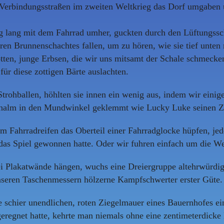
d Verbindungsstraßen im zweiten Weltkrieg das Dorf umgaben 
Tag lang mit dem Fahrrad umher, guckten durch den Lüftungs
ren Brunnenschachtes fallen, um zu hören, wie sie tief unten
ten, junge Erbsen, die wir uns mitsamt der Schale schmecken
für diese zottigen Bärte auslachten.
rohballen, höhlten sie innen ein wenig aus, indem wir einig
rohhalm in den Mundwinkel geklemmt wie Lucky Luke seinen Z
em Fahrradreifen das Oberteil einer Fahrradglocke hüpfen, jed
t das Spiel gewonnen hatte. Oder wir fuhren einfach um die W
wei Plakatwände hängen, wuchs eine Dreiergruppe altehrwür
unseren Taschenmessern hölzerne Kampfschwerter erster Güte.
e schier unendlichen, roten Ziegelmauer eines Bauernhofes 
regnet hatte, kehrte man niemals ohne eine zentimeterdicke