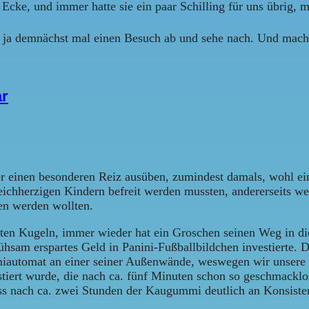
cke, und immer hatte sie ein paar Schilling für uns übrig, m
le ja demnächst mal einen Besuch ab und sehe nach. Und mache
ar
 einen besonderen Reiz ausüben, zumindest damals, wohl eine
eichherzigen Kindern befreit werden mussten, andererseits we
en werden wollten.
bunten Kugeln, immer wieder hat ein Groschen seinen Weg in
sam erspartes Geld in Panini-Fußballbildchen investierte. 
mmiautomat an einer seiner Außenwände, weswegen wir unsere
stiert wurde, die nach ca. fünf Minuten schon so geschmackl
ss nach ca. zwei Stunden der Kaugummi deutlich an Konsisten