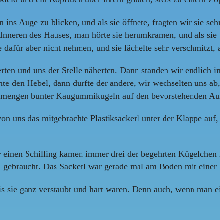
 ins Auge zu blicken, und als sie öffnete, fragten wir sie seh
Inneren des Hauses, man hörte sie herumkramen, und als sie 
dafür aber nicht nehmen, und sie lächelte sehr verschmitzt, a
uerten und uns der Stelle näherten. Dann standen wir endlic
e den Hebel, dann durfte der andere, wir wechselten uns ab, 
Unmengen bunter Kaugummikugeln auf den bevorstehenden Aus
 von uns das mitgebrachte Plastiksackerl unter der Klappe auf
r einen Schilling kamen immer drei der begehrten Kügelchen 
l gebraucht. Das Sackerl war gerade mal am Boden mit einer 
s sie ganz verstaubt und hart waren. Denn auch, wenn man ein