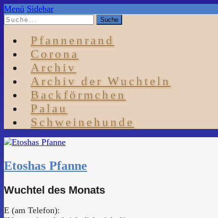
Menü
Sidebar
Pfannenrand
Corona
Archiv
Archiv der Wuchteln
Backförmchen
Palau
Schweinehunde
Etoshas Pfanne
Wuchtel des Monats
E (am Telefon):