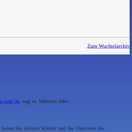
Zum Wuchtelarchiv
u spät ist
, sagt er. Hübsche Idee.
 kenne die kleinen Wälder und die Überreste des