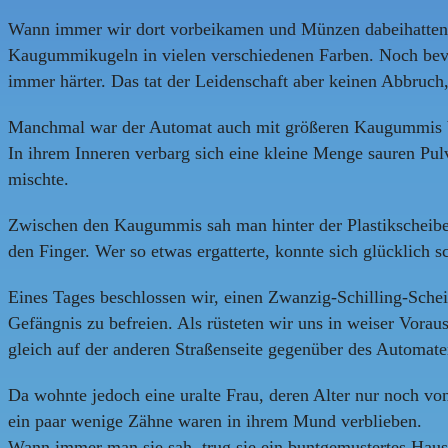
Wann immer wir dort vorbeikamen und Münzen dabeihatten, w
Kaugummikugeln in vielen verschiedenen Farben. Noch bev
immer härter. Das tat der Leidenschaft aber keinen Abbruch,
Manchmal war der Automat auch mit größeren Kaugummis bes
In ihrem Inneren verbarg sich eine kleine Menge sauren Pu
mischte.
Zwischen den Kaugummis sah man hinter der Plastikscheibe 
den Finger. Wer so etwas ergatterte, konnte sich glücklich s
Eines Tages beschlossen wir, einen Zwanzig-Schilling-Sch
Gefängnis zu befreien. Als rüsteten wir uns in weiser Vora
gleich auf der anderen Straßenseite gegenüber des Automaten
Da wohnte jedoch eine uralte Frau, deren Alter nur noch von
ein paar wenige Zähne waren in ihrem Mund verblieben.
Wann immer man sie sah, trug sie ein buntgemustertes Haus