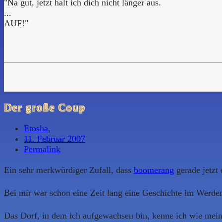
"Na gut, jetzt halt ich dich nicht länger aus.
...
AUF!"
Der große Coup
Etosha
,
11. Februar 2007
Permalink
Ein sehr merkwürdiger Zufall, dass
boomerang
gerade jetzt 
Bei mir war schon eine Zeit lang eine Geschichte im Werden, a
Das Dorf, in dem ich aufgewachsen bin, kenne ich wie meine