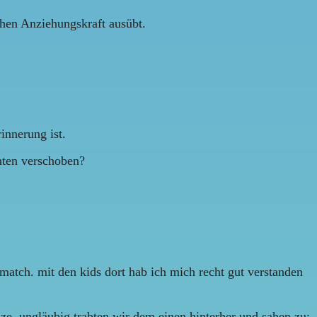
hen Anziehungskraft ausübt.
innerung ist.
unten verschoben?
match. mit den kids dort hab ich mich recht gut verstanden
e. ungläubig trabten wir dem einen hinterher und sahen zu: