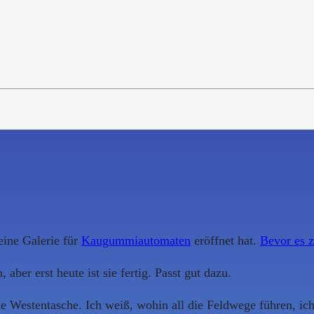
eine Galerie für
Kaugummiautomaten
eröffnet hat.
Bevor es z
ber erst heute ist sie fertig. Passt gut dazu.
 Westentasche. Ich weiß, wohin all die Feldwege führen, ich