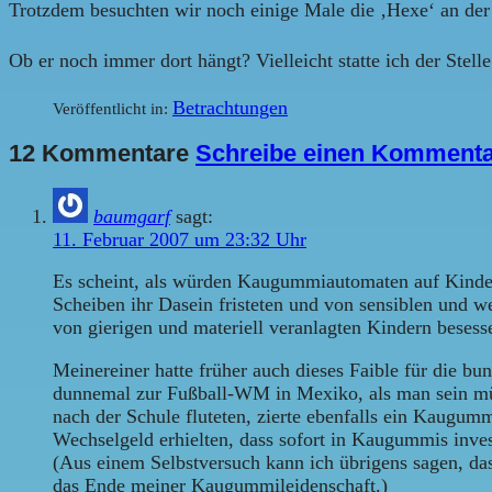
Trotzdem besuchten wir noch einige Male die ‚Hexe‘ an der E
Ob er noch immer dort hängt? Vielleicht statte ich der Stel
Betrachtungen
Veröffentlicht in:
12 Kommentare
Schreibe einen Komment
baumgarf
sagt:
11. Februar 2007 um 23:32 Uhr
Es scheint, als würden Kaugummiautomaten auf Kinder
Scheiben ihr Dasein fristeten und von sensiblen und w
von gierigen und materiell veranlagten Kindern besess
Meinereiner hatte früher auch dieses Faible für die 
dunnemal zur Fußball-WM in Mexiko, als man sein müh
nach der Schule fluteten, zierte ebenfalls ein Kaugu
Wechselgeld erhielten, dass sofort in Kaugummis inve
(Aus einem Selbstversuch kann ich übrigens sagen, da
das Ende meiner Kaugummileidenschaft.)