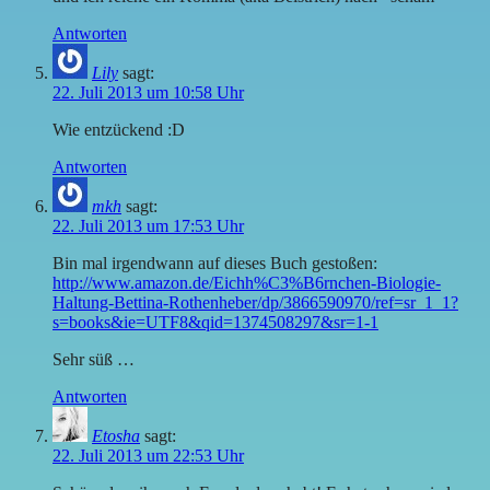
Antworten
Lily
sagt:
22. Juli 2013 um 10:58 Uhr
Wie entzückend :D
Antworten
mkh
sagt:
22. Juli 2013 um 17:53 Uhr
Bin mal irgendwann auf dieses Buch gestoßen:
http://www.amazon.de/Eichh%C3%B6rnchen-Biologie-
Haltung-Bettina-Rothenheber/dp/3866590970/ref=sr_1_1?
s=books&ie=UTF8&qid=1374508297&sr=1-1
Sehr süß …
Antworten
Etosha
sagt:
22. Juli 2013 um 22:53 Uhr