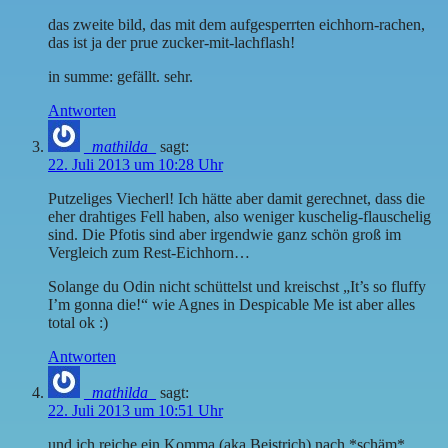
das zweite bild, das mit dem aufgesperrten eichhorn-rachen,
das ist ja der prue zucker-mit-lachflash!
in summe: gefällt. sehr.
Antworten
_mathilda_
sagt:
22. Juli 2013 um 10:28 Uhr
Putzeliges Viecherl! Ich hätte aber damit gerechnet, dass die
eher drahtiges Fell haben, also weniger kuschelig-flauschelig
sind. Die Pfotis sind aber irgendwie ganz schön groß im
Vergleich zum Rest-Eichhorn…
Solange du Odin nicht schüttelst und kreischst „It’s so fluffy
I’m gonna die!“ wie Agnes in Despicable Me ist aber alles
total ok :)
Antworten
_mathilda_
sagt:
22. Juli 2013 um 10:51 Uhr
und ich reiche ein Komma (aka Beistrich) nach *schäm*