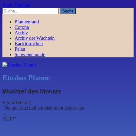
Menü
Sidebar
Pfannenrand
Corona
Archiv
Archiv der Wuchteln
Backförmchen
Palau
Schweinehunde
Etoshas Pfanne
Wuchtel des Monats
E (am Telefon):
"Na gut, jetzt halt ich dich nicht länger aus.
...
AUF!"