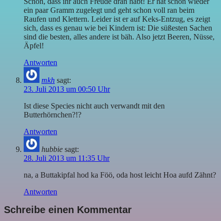
Schön, dass ihr auch Freude dran habt! Er hat schon wieder
ein paar Gramm zugelegt und geht schon voll ran beim
Raufen und Klettern. Leider ist er auf Keks-Entzug, es zeigt
sich, dass es genau wie bei Kindern ist: Die süßesten Sachen
sind die besten, alles andere ist bäh. Also jetzt Beeren, Nüsse,
Äpfel!
Antworten
mkh
sagt:
23. Juli 2013 um 00:50 Uhr
Ist diese Species nicht auch verwandt mit den
Butterhörnchen?!?
Antworten
hubbie
sagt:
28. Juli 2013 um 11:35 Uhr
na, a Buttakipfal hod ka Föö, oda host leicht Hoa aufd Zähnt?
Antworten
Schreibe einen Kommentar