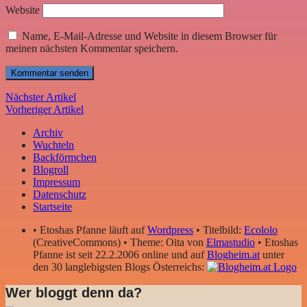
Website
Name, E-Mail-Adresse und Website in diesem Browser für
meinen nächsten Kommentar speichern.
Nächster Artikel
Vorheriger Artikel
Archiv
Wuchteln
Backförmchen
Blogroll
Impressum
Datenschutz
Startseite
• Etoshas Pfanne läuft auf
Wordpress
• Titelbild:
Ecololo
(CreativeCommons) • Theme: Oita von
Elmastudio
• Etoshas
Pfanne ist seit 22.2.2006 online und auf
Blogheim.at
unter
den 30 langlebigsten Blogs Österreichs:
Wer bloggt denn da?