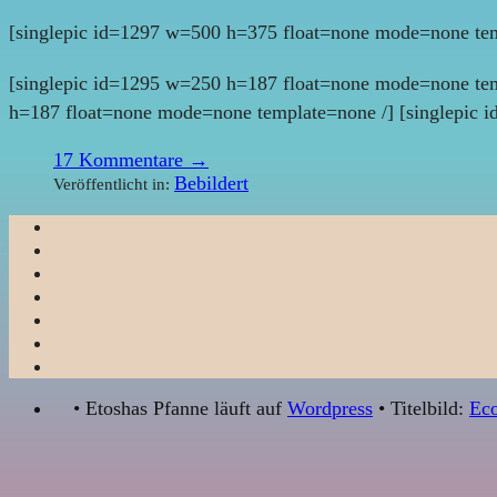
[singlepic id=1297 w=500 h=375 float=none mode=none tem
[singlepic id=1295 w=250 h=187 float=none mode=none tem
h=187 float=none mode=none template=none /] [singlepic 
17
Kommentare →
Bebildert
Veröffentlicht in:
• Etoshas Pfanne läuft auf
Wordpress
• Titelbild:
Eco