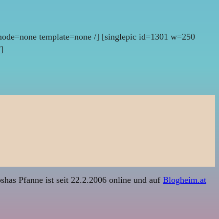
mode=none template=none /] [singlepic id=1301 w=250
]
shas Pfanne ist seit 22.2.2006 online und auf
Blogheim.at