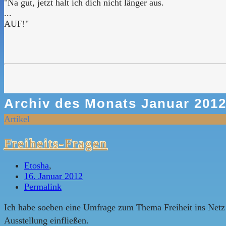
"Na gut, jetzt halt ich dich nicht länger aus.
...
AUF!"
Archiv des Monats
Januar 201
Artikel
Freiheits-Fragen
Etosha
,
16. Januar 2012
Permalink
Ich habe soeben eine Umfrage zum Thema Freiheit ins Netz 
Ausstellung einfließen.