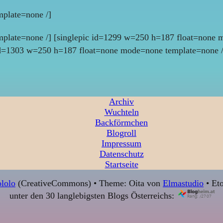
plate=none /]
plate=none /] [singlepic id=1299 w=250 h=187 float=none 
id=1303 w=250 h=187 float=none mode=none template=none /
Archiv
Wuchteln
Backförmchen
Blogroll
Impressum
Datenschutz
Startseite
lolo
(CreativeCommons) • Theme: Oita von
Elmastudio
• Eto
unter den 30 langlebigsten Blogs Österreichs: