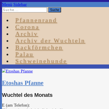
Menü
Sidebar
Pfannenrand
Corona
Archiv
Archiv der Wuchteln
Backförmchen
Palau
Schweinehunde
Etoshas Pfanne
Wuchtel des Monats
E (am Telefon):