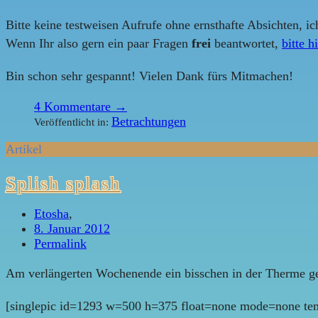
Bitte keine testweisen Aufrufe ohne ernsthafte Absichten, ic
Wenn Ihr also gern ein paar Fragen
frei
beantwortet,
bitte h
Bin schon sehr gespannt! Vielen Dank fürs Mitmachen!
4
Kommentare →
Betrachtungen
Veröffentlicht in:
Artikel
Splish splash
Etosha
,
8. Januar 2012
Permalink
Am verlängerten Wochenende ein bisschen in der Therme g
[singlepic id=1293 w=500 h=375 float=none mode=none tem