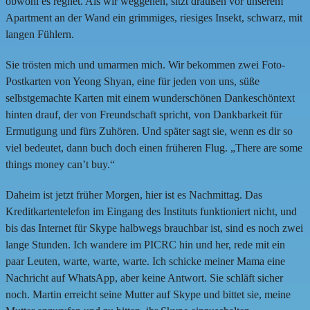
obwohl es regnet. Als wir weggehen, sitzt draußen vor unserem
Apartment an der Wand ein grimmiges, riesiges Insekt, schwarz, mit
langen Fühlern.
Sie trösten mich und umarmen mich. Wir bekommen zwei Foto-
Postkarten von Yeong Shyan, eine für jeden von uns, süße
selbstgemachte Karten mit einem wunderschönen Dankeschöntext
hinten drauf, der von Freundschaft spricht, von Dankbarkeit für
Ermutigung und fürs Zuhören. Und später sagt sie, wenn es dir so
viel bedeutet, dann buch doch einen früheren Flug. „There are some
things money can’t buy.“
Daheim ist jetzt früher Morgen, hier ist es Nachmittag. Das
Kreditkartentelefon im Eingang des Instituts funktioniert nicht, und
bis das Internet für Skype halbwegs brauchbar ist, sind es noch zwei
lange Stunden. Ich wandere im PICRC hin und her, rede mit ein
paar Leuten, warte, warte, warte. Ich schicke meiner Mama eine
Nachricht auf WhatsApp, aber keine Antwort. Sie schläft sicher
noch. Martin erreicht seine Mutter auf Skype und bittet sie, meine