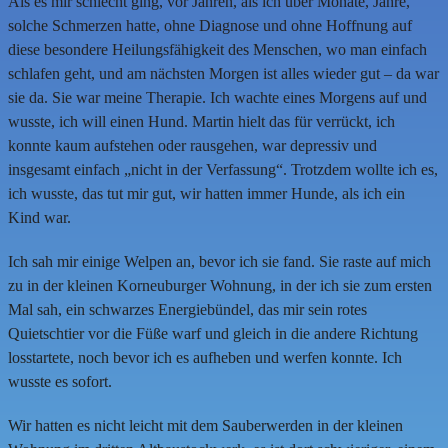
Als es mir schlecht ging, vor Jahren, als ich über Monate, Jahre,
solche Schmerzen hatte, ohne Diagnose und ohne Hoffnung auf
diese besondere Heilungsfähigkeit des Menschen, wo man einfach
schlafen geht, und am nächsten Morgen ist alles wieder gut – da war
sie da. Sie war meine Therapie. Ich wachte eines Morgens auf und
wusste, ich will einen Hund. Martin hielt das für verrückt, ich
konnte kaum aufstehen oder rausgehen, war depressiv und
insgesamt einfach „nicht in der Verfassung“. Trotzdem wollte ich es,
ich wusste, das tut mir gut, wir hatten immer Hunde, als ich ein
Kind war.
Ich sah mir einige Welpen an, bevor ich sie fand. Sie raste auf mich
zu in der kleinen Korneuburger Wohnung, in der ich sie zum ersten
Mal sah, ein schwarzes Energiebündel, das mir sein rotes
Quietschtier vor die Füße warf und gleich in die andere Richtung
losstartete, noch bevor ich es aufheben und werfen konnte. Ich
wusste es sofort.
Wir hatten es nicht leicht mit dem Sauberwerden in der kleinen