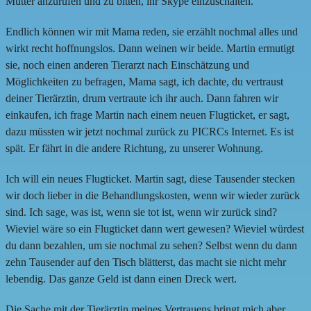
Mutter anzurufen und zu bitten, ihr Skype einzuschalten.
Endlich können wir mit Mama reden, sie erzählt nochmal alles und
wirkt recht hoffnungslos. Dann weinen wir beide. Martin ermutigt
sie, noch einen anderen Tierarzt nach Einschätzung und
Möglichkeiten zu befragen, Mama sagt, ich dachte, du vertraust
deiner Tierärztin, drum vertraute ich ihr auch. Dann fahren wir
einkaufen, ich frage Martin nach einem neuen Flugticket, er sagt,
dazu müssten wir jetzt nochmal zurück zu PICRCs Internet. Es ist
spät. Er fährt in die andere Richtung, zu unserer Wohnung.
Ich will ein neues Flugticket. Martin sagt, diese Tausender stecken
wir doch lieber in die Behandlungskosten, wenn wir wieder zurück
sind. Ich sage, was ist, wenn sie tot ist, wenn wir zurück sind?
Wieviel wäre so ein Flugticket dann wert gewesen? Wieviel würdest
du dann bezahlen, um sie nochmal zu sehen? Selbst wenn du dann
zehn Tausender auf den Tisch blätterst, das macht sie nicht mehr
lebendig. Das ganze Geld ist dann einen Dreck wert.
Die Sache mit der Tierärztin meines Vertrauens bringt mich aber