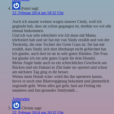
franzi
sagt:
22. Februar 2014 um 18:32 Uhr
Auch ich musste weinen wegen unserer Cindy, weil ich
geglaubt hab, dass sie schon gegangen ist, dorthin wo wir alle
einmal hinkommen.
Und ich war sehr erleichtert wie ich dann mit Mama
telefoniert hab und sie hat mir von Sindy erzählt und von der
Tierärztin, die eine Tochter der Grete Gans ist. Sie hat mir
erzählt, dass Sindy sich dort überhaupt nicht gefürchtet hat.
Ich glaube, auch dort ist sie in sehr guten Händen. Die Frau
hat glaube ich ein sehr gutes Gspür für dein Hundzi.
Meine Angie hatte auch so ein schreckliches Geschwür am
Rücken und ein Daktari in Zlin hatte sie operiert und schon
am nächsten Tag ging es ihr besser.
Wenns mein Hundi wäre: würd ihn ihn operieren lassen,
bevor er noch eine Blutvergigtung bekommt und jämmerlich
zugrunde geht. Wenn alles gut geht, hast am Freitag ein
munteres und fast gesundes Sindymädi…
Antworten
Christa
sagt:
22. Februar 2014 um 20:32 Uhr