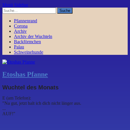
Menü
Sidebar
Pfannenrand
Corona
Archiv
Archiv der Wuchteln
Backförmchen
Palau
Schweinehunde
Etoshas Pfanne
Wuchtel des Monats
E (am Telefon):
"Na gut, jetzt halt ich dich nicht länger aus.
...
AUF!"