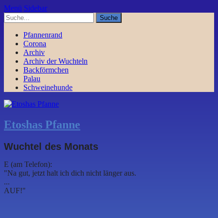
Menü
Sidebar
Pfannenrand
Corona
Archiv
Archiv der Wuchteln
Backförmchen
Palau
Schweinehunde
Etoshas Pfanne
Wuchtel des Monats
E (am Telefon):
"Na gut, jetzt halt ich dich nicht länger aus.
...
AUF!"