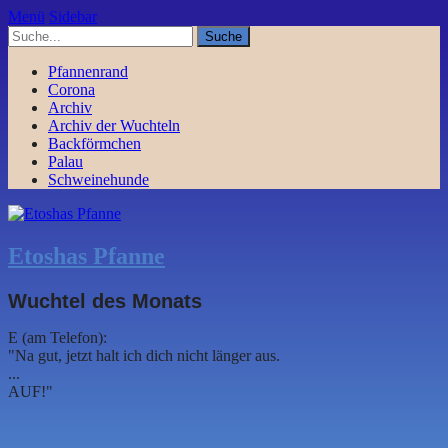
Menü
Sidebar
Pfannenrand
Corona
Archiv
Archiv der Wuchteln
Backförmchen
Palau
Schweinehunde
Etoshas Pfanne
Wuchtel des Monats
E (am Telefon):
"Na gut, jetzt halt ich dich nicht länger aus.
...
AUF!"