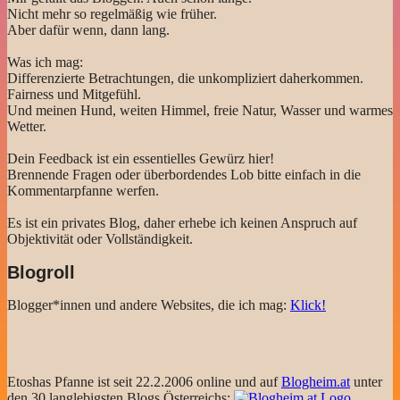
Nicht mehr so regelmäßig wie früher.
Aber dafür wenn, dann lang.
Was ich mag:
Differenzierte Betrachtungen, die unkompliziert daherkommen.
Fairness und Mitgefühl.
Und meinen Hund, weiten Himmel, freie Natur, Wasser und warmes
Wetter.
Dein Feedback ist ein essentielles Gewürz hier!
Brennende Fragen oder überbordendes Lob bitte einfach in die
Kommentarpfanne werfen.
Es ist ein privates Blog, daher erhebe ich keinen Anspruch auf
Objektivität oder Vollständigkeit.
Blogroll
Blogger*innen und andere Websites, die ich mag:
Klick!
Etoshas Pfanne ist seit 22.2.2006 online und auf
Blogheim.at
unter
den 30 langlebigsten Blogs Österreichs: