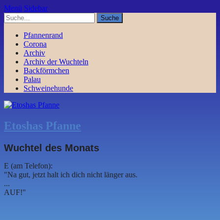
Menü
Sidebar
Pfannenrand
Corona
Archiv
Archiv der Wuchteln
Backförmchen
Palau
Schweinehunde
Etoshas Pfanne
Wuchtel des Monats
E (am Telefon):
"Na gut, jetzt halt ich dich nicht länger aus.
...
AUF!"