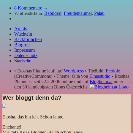
8
Kommentare →
Bebildert
,
Freudentaumel
,
Palau
Veröffentlicht in:
Archiv
Wuchteln
Backförmchen
Blogroll
Impressum
Datenschutz
Startseite
• Etoshas Pfanne läuft auf
Wordpress
• Titelbild:
Ecololo
(CreativeCommons) • Theme: Oita von
Elmastudio
• Etoshas
Pfanne ist seit 22.2.2006 online und auf
Blogheim.at
unter
den 30 langlebigsten Blogs Österreichs:
Wer bloggt denn da?
Etosha, das bin ich. Schon lange.
Enchanté!
Mir gefällt das Bloggen. Auch schon lange.