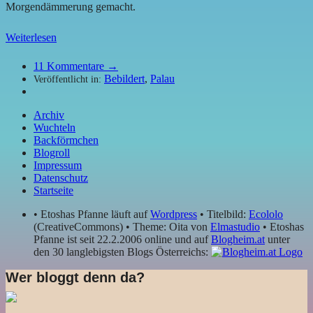
Morgendämmerung gemacht.
Weiterlesen
11
Kommentare →
Bebildert
,
Palau
Veröffentlicht in:
Archiv
Wuchteln
Backförmchen
Blogroll
Impressum
Datenschutz
Startseite
• Etoshas Pfanne läuft auf
Wordpress
• Titelbild:
Ecololo
(CreativeCommons) • Theme: Oita von
Elmastudio
• Etoshas
Pfanne ist seit 22.2.2006 online und auf
Blogheim.at
unter
den 30 langlebigsten Blogs Österreichs:
Wer bloggt denn da?