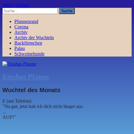
Menü
Sidebar
Pfannenrand
Corona
Archiv
Archiv der Wuchteln
Backförmchen
Palau
Schweinehunde
Etoshas Pfanne
Wuchtel des Monats
E (am Telefon):
"Na gut, jetzt halt ich dich nicht länger aus.
...
AUF!"