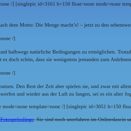
one /] [singlepic id=3161 h=150 float=none mode=none temp
e nach dem Motto: Die Menge macht’s! – jetzt zu den sehenswe
none /]
 und halbwegs natürliche Bedingungen zu ermöglichen. Trotzd
ist es doch schön, dass sie wenigstens jemanden zum Anlehnen
none /]
tzen. Den Rest der Zeit aber spielen sie, und zwar mit allem,
rfen und wieder aus der Luft zu fangen, sei es ein alter J
ne mode=none template=none /] [singlepic id=3051 h=150 flo
 Fotosprösslinge
. Sie sind noch unerfahren im Onlinedasein un