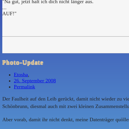
"Na gut, jetzt halt ich dich nicht länger aus.
...
AUF!"
Photo-Update
Etosha
,
26. September 2008
Permalink
Der Faulheit auf den Leib gerückt, damit nicht wieder zu vi
Schönbrunn, diesmal auch mit zwei kleinen Zusammenstell
Aber vorab, damit ihr nicht denkt, meine Datenträger quöll