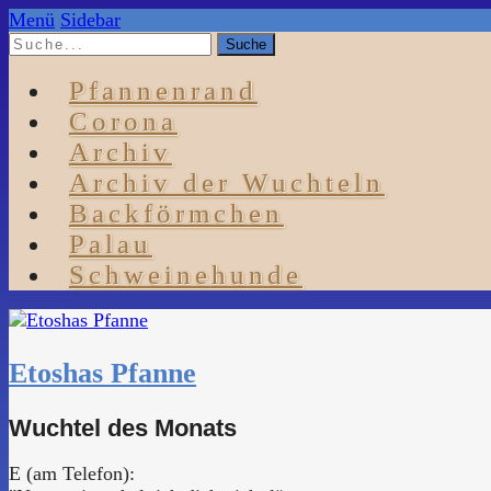
Menü
Sidebar
Pfannenrand
Corona
Archiv
Archiv der Wuchteln
Backförmchen
Palau
Schweinehunde
Etoshas Pfanne
Wuchtel des Monats
E (am Telefon):