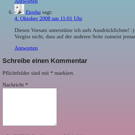
Antworten
Etosha
sagt:
4. Oktober 2008 um 11:01 Uhr
Diesen Vorsatz unterstütze ich aufs Ausdrücklichste! :)
Vergiss nicht, dass auf der anderen Seite zumeist jeman
Antworten
Schreibe einen Kommentar
Pflichtfelder sind mit
*
markiert.
Nachricht
*