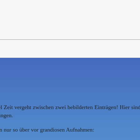
el Zeit vergeht zwischen zwei bebilderten Einträgen! Hier sin
ungen.
en nur so über vor grandiosen Aufnahmen: