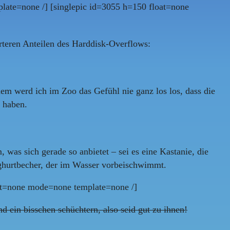
late=none /] [singlepic id=3055 h=150 float=none
rteren Anteilen des Harddisk-Overflows:
em werd ich im Zoo das Gefühl nie ganz los los, dass die
 haben.
 was sich gerade so anbietet – sei es eine Kastanie, die
oghurtbecher, der im Wasser vorbeischwimmt.
at=none mode=none template=none /]
d ein bisschen schüchtern, also seid gut zu ihnen!