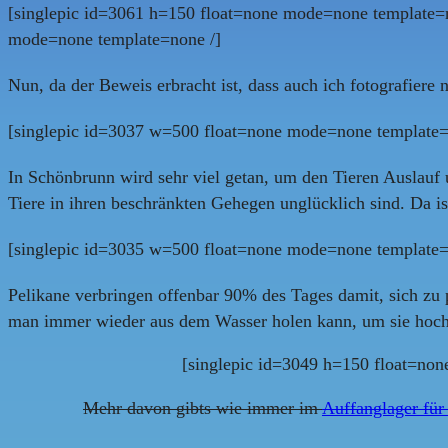
[singlepic id=3061 h=150 float=none mode=none template=n
mode=none template=none /]
Nun, da der Beweis erbracht ist, dass auch ich fotografier
[singlepic id=3037 w=500 float=none mode=none template=
In Schönbrunn wird sehr viel getan, um den Tieren Auslauf
Tiere in ihren beschränkten Gehegen unglücklich sind. Da 
[singlepic id=3035 w=500 float=none mode=none template=
Pelikane verbringen offenbar 90% des Tages damit, sich zu pu
man immer wieder aus dem Wasser holen kann, um sie hochwe
[singlepic id=3049 h=150 float=no
Mehr davon gibts wie immer im
Auffanglager für