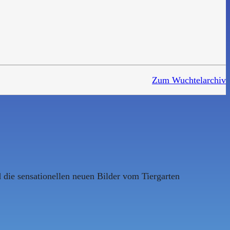
Zum Wuchtelarchiv
d die sensationellen neuen Bilder vom Tiergarten