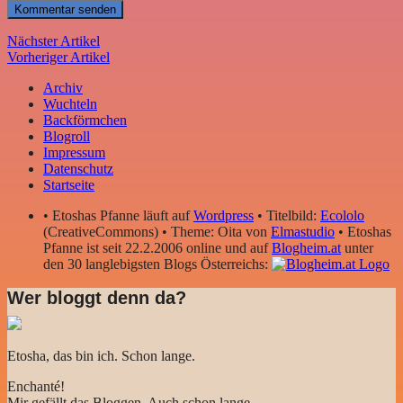
Nächster Artikel
Vorheriger Artikel
Archiv
Wuchteln
Backförmchen
Blogroll
Impressum
Datenschutz
Startseite
• Etoshas Pfanne läuft auf
Wordpress
• Titelbild:
Ecololo
(CreativeCommons) • Theme: Oita von
Elmastudio
• Etoshas
Pfanne ist seit 22.2.2006 online und auf
Blogheim.at
unter
den 30 langlebigsten Blogs Österreichs:
Wer bloggt denn da?
Etosha, das bin ich. Schon lange.
Enchanté!
Mir gefällt das Bloggen. Auch schon lange.