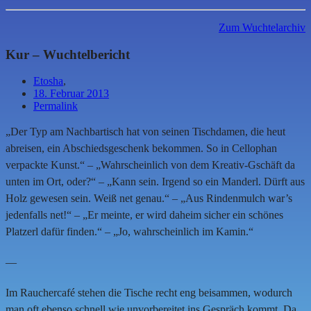
Zum Wuchtelarchiv
Kur – Wuchtelbericht
Etosha
,
18. Februar 2013
Permalink
„Der Typ am Nachbartisch hat von seinen Tischdamen, die heut
abreisen, ein Abschiedsgeschenk bekommen. So in Cellophan
verpackte Kunst.“ – „Wahrscheinlich von dem Kreativ-Gschäft da
unten im Ort, oder?“ – „Kann sein. Irgend so ein Manderl. Dürft aus
Holz gewesen sein. Weiß net genau.“ – „Aus Rindenmulch war’s
jedenfalls net!“ – „Er meinte, er wird daheim sicher ein schönes
Platzerl dafür finden.“ – „Jo, wahrscheinlich im Kamin.“
—
Im Rauchercafé stehen die Tische recht eng beisammen, wodurch
man oft ebenso schnell wie unvorbereitet ins Gespräch kommt. Da