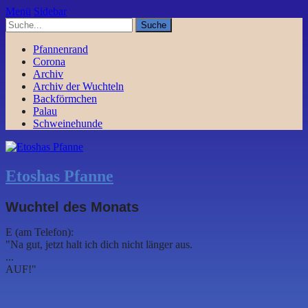
Menü
Sidebar
Pfannenrand
Corona
Archiv
Archiv der Wuchteln
Backförmchen
Palau
Schweinehunde
Etoshas Pfanne
Wuchtel des Monats
E (am Telefon):
"Na gut, jetzt halt ich dich nicht länger aus.
...
AUF!"