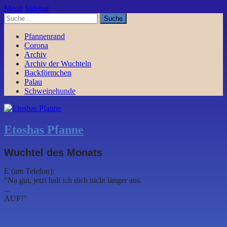
Menü
Sidebar
Pfannenrand
Corona
Archiv
Archiv der Wuchteln
Backförmchen
Palau
Schweinehunde
Etoshas Pfanne
Wuchtel des Monats
E (am Telefon):
"Na gut, jetzt halt ich dich nicht länger aus.
...
AUF!"